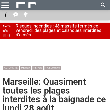
Risques incendies : 48 massifs fermés ce
Alerte
vendredi, des plages et calanques interdites
info
d'accès
18:43
ACTUALITÉ
METEO
PLAGE
POLLUTION
Marseille: Quasiment
toutes les plages
interdites à la baignade ce
lundi 28 août