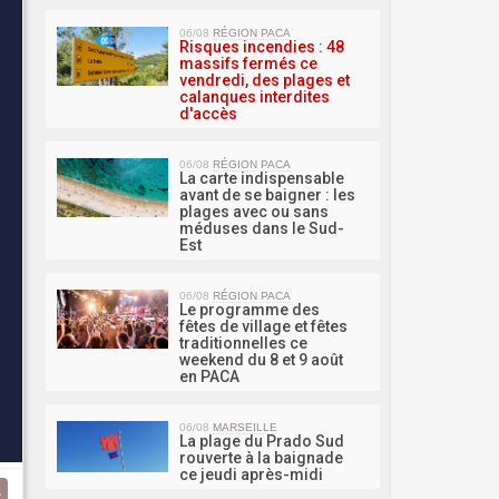
MA 
06/08
RÉGION PACA
Risques incendies : 48
massifs fermés ce
vendredi, des plages et
calanques interdites
d'accès
06/08
RÉGION PACA
La carte indispensable
avant de se baigner : les
plages avec ou sans
méduses dans le Sud-
Est
06/08
RÉGION PACA
Le programme des
fêtes de village et fêtes
traditionnelles ce
weekend du 8 et 9 août
en PACA
06/08
MARSEILLE
La plage du Prado Sud
rouverte à la baignade
ce jeudi après-midi