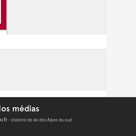
emier spectacle
os médias
ki.fr
- stations de ski des Alpes du sud