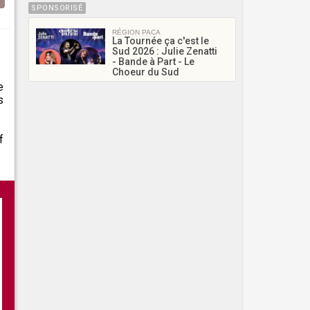
SPONSORISÉ
RÉGION PACA
La Tournée ça c'est le
Sud 2026 : Julie Zenatti
- Bande à Part - Le
Choeur du Sud
e
s
f