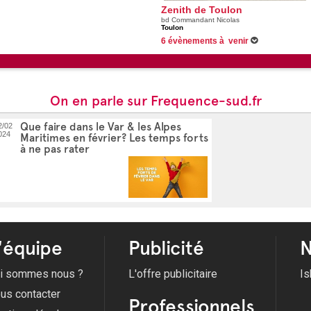
Zenith de Toulon
bd Commandant Nicolas
Toulon
6 évènements à venir
06/12/2026 -
Christophe Maé
03/02/2027 -
Les Etoiles du Cirque de Pékin
19/02/2027 -
Redouane Bougheraba - Mon pr
27/03/2027 -
L'âge bête
Voir tous les évènements
On en parle sur Frequence-sud.fr
Que faire dans le Var & les Alpes
2/02
024
Maritimes en février? Les temps forts
à ne pas rater
'équipe
Publicité
N
i sommes nous ?
L'offre publicitaire
Is
us contacter
Professionnels