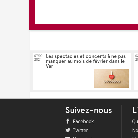
Les spectacles et concerts à ne pas
07/02
0
2024
2
manquer au mois de février dans le
Var
Suivez-nous
L
Facebook
Qu
Twitter
No