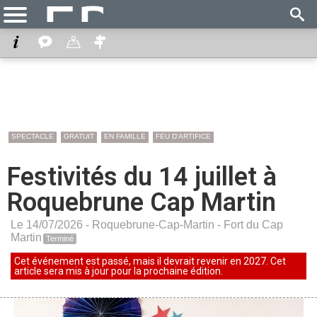
SPECTACLE
GRATUIT
EN FAMILLE
FEU D'ARTIFICE
Festivités du 14 juillet à
Roquebrune Cap Martin
Le 14/07/2026 -
Roquebrune-Cap-Martin
-
Fort du Cap
Martin
Terminé
Cet événement est passé, mais il devrait revenir en 2027. Cet
article sera mis à jour pour la prochaine édition.