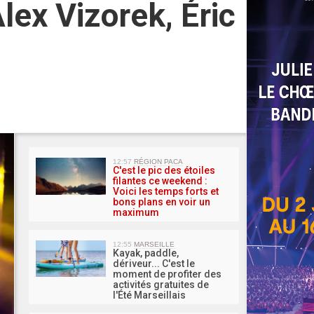
lex Vizorek, Éric
MA 
12:57
RÉGION PACA
C'est le pic des étoiles
filantes ce weekend :
Voici les temps forts et
bons plans en voir un
maximum
12:55
MARSEILLE
Kayak, paddle,
dériveur... C'est le
moment de profiter des
activités gratuites de
l'Été Marseillais