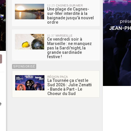
12:25
CAGNES-SUR-MER
Une plage de Cagnes-
sur-Mer interdite à la
baignade jusqu'à nouvel
ordre
11:37
MARSEILLE
Ce vendredi soir à
Marseille : ne manquez
pas la Sardi'night, la
grande sardinade
festive !
SPONSORISÉ
RÉGION PACA
La Tournée ça c'est le
Sud 2026 : Julie Zenatti
- Bande à Part - Le
Choeur du Sud
e