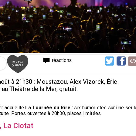
réactions
je veux
y aller !
août à 21h30 : Moustazou, Alex Vizorek, Éric
au Théâtre de la Mer, gratuit.
er accueille
La Tournée du Rire
: six humoristes sur une seul
tuite. Portes ouvertes à 20h30, places limitées.
, La Ciotat