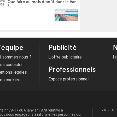
Que faire au mois d'août dans le Var
9/08
024
?
'équipe
Publicité
N
i sommes nous ?
L'offre publicitaire
Is
us contacter
Professionnels
ntions légales
Espace professionnel
fos cookies
é n° 78-17 du 6 janvier 1978 relative à
V.6 - S1C -
, nous nous engageons à informer les personnes qui