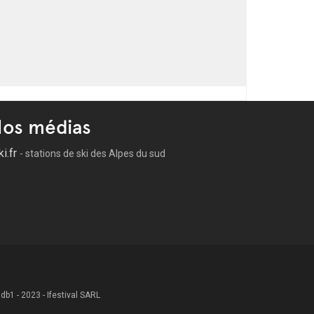
os médias
ki.fr
- stations de ski des Alpes du sud
 .db1 - 2023 - Ifestival SARL