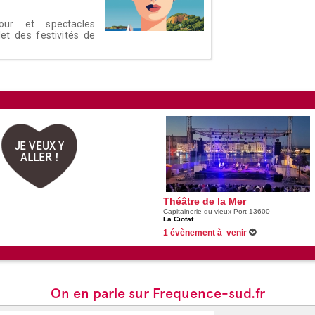
mour et spectacles
et des festivités de
JE VEUX Y
ALLER !
Théâtre de la Mer
Capitainerie du vieux Port 13600
La Ciotat
1 évènement à venir
Du 20/08/2026 au 21/08/2026 -
Il était une 
vivant les 20 et 21 août au Théâtre de la Mer
On en parle sur Frequence-sud.fr