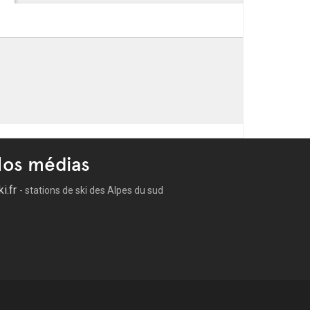
os médias
ki.fr
- stations de ski des Alpes du sud