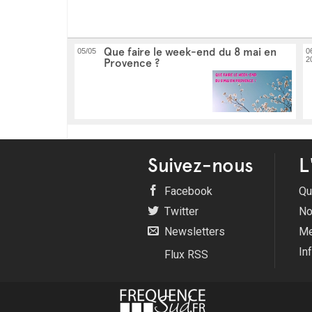
Que faire le week-end du 8 mai en
05/05
0
2
Provence ?
Suivez-nous
L
Facebook
Qu
Twitter
No
Newsletters
Me
In
Flux RSS