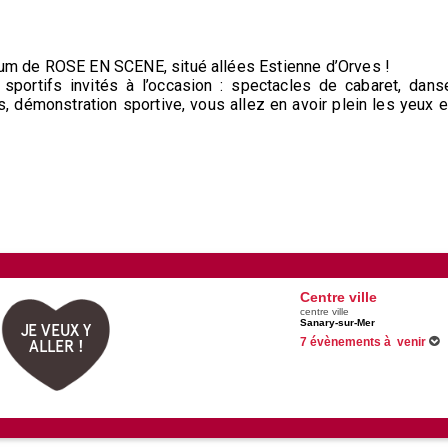
dium de ROSE EN SCENE, situé allées Estienne d’Orves !
sportifs invités à l’occasion : spectacles de cabaret, dans
, démonstration sportive, vous allez en avoir plein les yeux e
Centre ville
centre ville
Sanary-sur-Mer
JE VEUX Y
7 évènements à venir
ALLER !
Du 16/06/2026 au 29/12/2026
Du 25/06/2026 au 31/08/2026
Du 26/06/2026 au 30/08/2026
Du 11/07/2026 au 20/09/2026
Voir tous les évènements