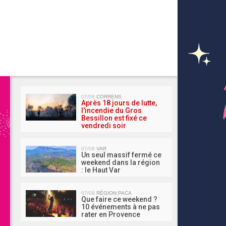
MA 
07/08
CORRENS
Après 18 jours de lutte,
l'incendie du Gros
Bessillon est fixé ce
vendredi soir
07/08
VAR
Un seul massif fermé ce
weekend dans la région
: le Haut Var
07/08
RÉGION PACA
Que faire ce weekend ?
10 événements à ne pas
rater en Provence