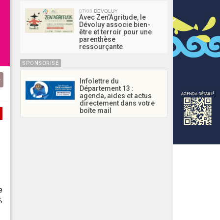
07/08
DEVOLUY
Avec Zen'Agritude, le
Dévoluy associe bien-
être et terroir pour une
parenthèse
ressourçante
SPONSORISÉ
Infolettre du
Département 13 :
agenda, aides et actus
directement dans votre
boîte mail
e
,