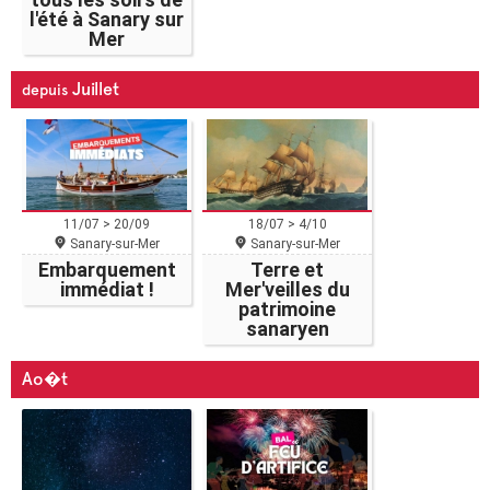
l'été à Sanary sur
Mer
Juillet
depuis
11/07 > 20/09
18/07 > 4/10
Sanary-sur-Mer
Sanary-sur-Mer
Embarquement
Terre et
immédiat !
Mer'veilles du
patrimoine
sanaryen
Ao�t