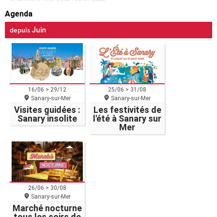
Agenda
Juin
depuis
16/06 > 29/12
25/06 > 31/08
Sanary-sur-Mer
Sanary-sur-Mer
Visites guidées :
Les festivités de
Sanary insolite
l'été à Sanary sur
Mer
26/06 > 30/08
Sanary-sur-Mer
Marché nocturne
tous les soirs de