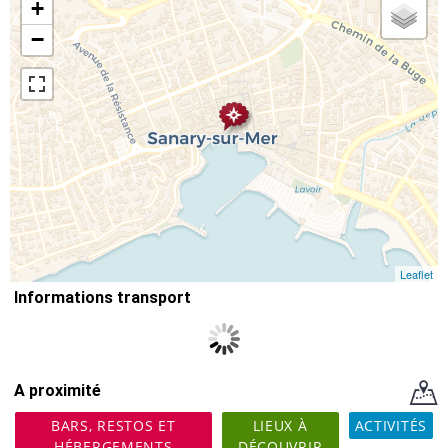
+
−
Leaflet
Informations transport
A proximité
BARS, RESTOS ET
LIEUX À
ACTIVITÉS
HÉBERGEMENTS
DÉCOUVRIR