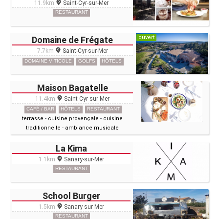
11.9km
Saint-Cyr-sur-Mer
RESTAURANT
ouvert
Domaine de Frégate
7.7km
Saint-Cyr-sur-Mer
DOMAINE VITICOLE
GOLFS
HÔTELS
Maison Bagatelle
11.4km
Saint-Cyr-sur-Mer
CAFÉ / BAR
HÔTELS
RESTAURANT
terrasse
-
cuisine provençale
-
cuisine
traditionnelle
-
ambiance musicale
La Kima
1.1km
Sanary-sur-Mer
RESTAURANT
School Burger
1.5km
Sanary-sur-Mer
RESTAURANT