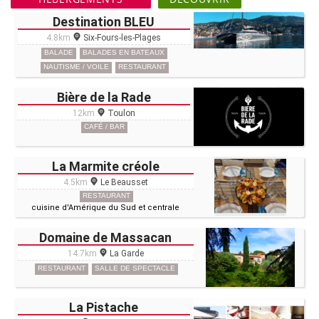
Destination BLEU
4.8km
Six-Fours-les-Plages
BALADE
BALADES EN BATEAUX
NAUTISME / VOILE
RESTAURANT
Bière de la Rade
12km
Toulon
CAFÉ / BAR
La Marmite créole
4.5km
Le Beausset
RESTAURANT
cuisine d'Amérique du Sud et centrale
Domaine de Massacan
14.7km
La Garde
RESTAURANT
SALLE DE SPECTACLE
La Pistache