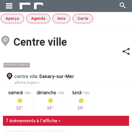
Aperçu
Agenda
Avis
Carte
Centre ville
ESPACE PUBLIC
centre ville
Sanary-sur-Mer
afficher le plan
samedi
dimanche
lundi
18H
15H
15H
32°
33°
29°
7 événements à l'affiche
dernière mise à jour: 06/07/2022