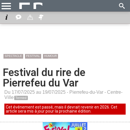
SPECTACLE
FESTIVAL
HUMOUR
Festival du rire de
Pierrefeu du Var
Du 17/07/2025 au 19/07/2025 -
Pierrefeu-du-Var
-
Centre-
Ville
Terminé
Cet événement est passé, mais il devrait revenir en 2026. Cet
article sera mis à jour pour la prochaine édition.