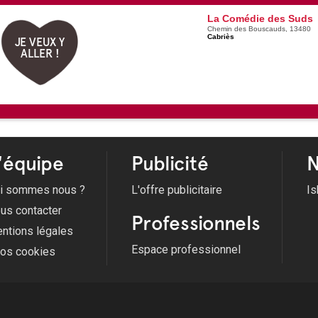
La Comédie des Suds
Chemin des Bouscauds, 13480
Cabriès
JE VEUX Y
ALLER !
'équipe
Publicité
N
i sommes nous ?
L'offre publicitaire
Is
us contacter
Professionnels
ntions légales
Espace professionnel
fos cookies