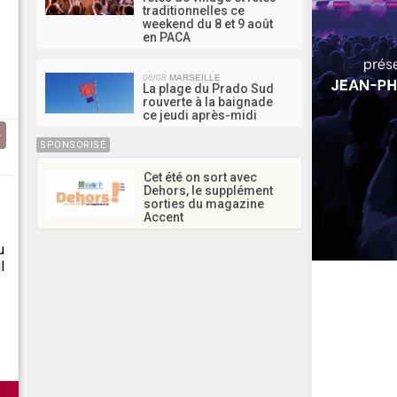
traditionnelles ce
weekend du 8 et 9 août
en PACA
06/08
MARSEILLE
La plage du Prado Sud
rouverte à la baignade
ce jeudi après-midi
SPONSORISÉ
Cet été on sort avec
Dehors, le supplément
sorties du magazine
Accent
u
l