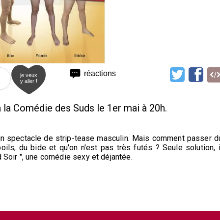
réactions
je veux
y aller !
à la Comédie des Suds le 1er mai à 20h.
n spectacle de strip-tease masculin. Mais comment passer d
s, du bide et qu'on n'est pas très futés ? Seule solution, i
d Soir ", une comédie sexy et déjantée.