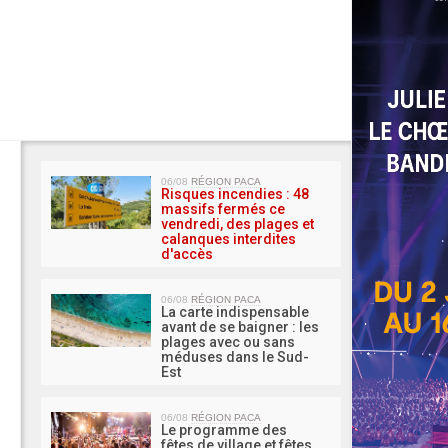
MA 
06/08
RÉGION PACA
Risques incendies : 48
massifs fermés ce
vendredi, des plages et
calanques interdites
d'accès
06/08
RÉGION PACA
La carte indispensable
avant de se baigner : les
plages avec ou sans
méduses dans le Sud-
Est
06/08
RÉGION PACA
Le programme des
fêtes de village et fêtes