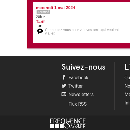
mercredi 1 mai 2024
Terminé
20h >
Tarif
13€
Connectez-vous pour voir vos amis qui veulent
y aller.
Suivez-nous
L
Facebook
Qu
Twitter
No
Newsletters
Me
In
Flux RSS