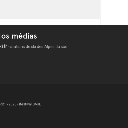
os médias
ki.fr
- stations de ski des Alpes du sud
 .db1 - 2023 - Ifestival SARL