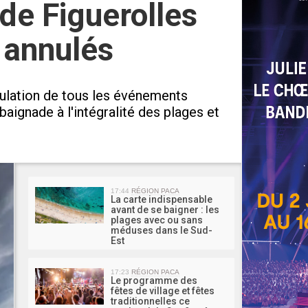
 de Figuerolles
 annulés
nulation de tous les événements
aignade à l'intégralité des plages et
MA 
17:44
RÉGION PACA
La carte indispensable
avant de se baigner : les
plages avec ou sans
méduses dans le Sud-
Est
17:23
RÉGION PACA
Le programme des
fêtes de village et fêtes
traditionnelles ce