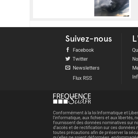
Suivez-nous
L
Facebook
Qu
Twitter
No
Newsletters
Me
In
Flux RSS
Conformément à la loi Informatique et Libert
l'informatique, aux fichiers et aux libertés
fournissent des données nominatives sur not
d'accès et de rectification sur ces donnée
toutes précautions afin de préserver la sé
qu'elles ne soient déformées, endommagée