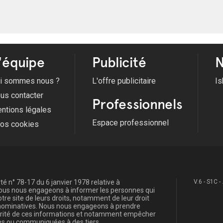
'équipe
Publicité
N
i sommes nous ?
L'offre publicitaire
Is
us contacter
Professionnels
ntions légales
Espace professionnel
fos cookies
é n° 78-17 du 6 janvier 1978 relative à
V.6 - S1C -
, nous nous engageons à informer les personnes qui
re site de leurs droits, notamment de leur droit
s nominatives. Nous nous engageons à prendre
curité de ces informations et notamment empêcher
s ou communiquées à des tiers.