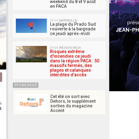
weekend du 8 et 9 août
en PACA
16:32
MARSEILLE
La plage du Prado Sud
rouverte à la baignade
ce jeudi après-midi
05/08
RÉGION PACA
Risques extrême
d'incendies ce jeudi
dans la région PACA : 50
massifs fermés, des
plages et calanques
interdites d'accès
SPONSORISÉ
Cet été on sort avec
Dehors, le supplément
,
sorties du magazine
s
Accent