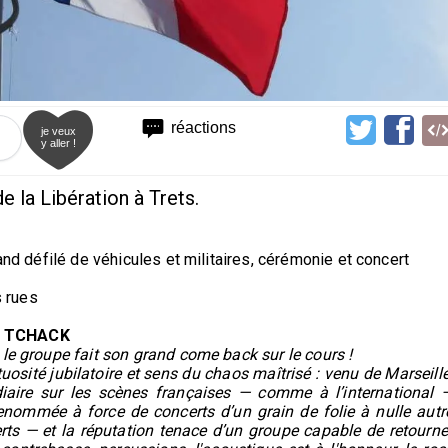
réactions
je veux
y aller !
 la Libération à Trets.
and défilé de véhicules et militaires, cérémonie et concert
s rues
UM TCHACK
 le groupe fait son grand come back sur le cours !
uosité jubilatoire et sens du chaos maîtrisé : venu de Marseille
ire sur les scènes françaises — comme à l’international 
enommée à force de concerts d’un grain de folie à nulle autr
erts — et la réputation tenace d’un groupe capable de retourne