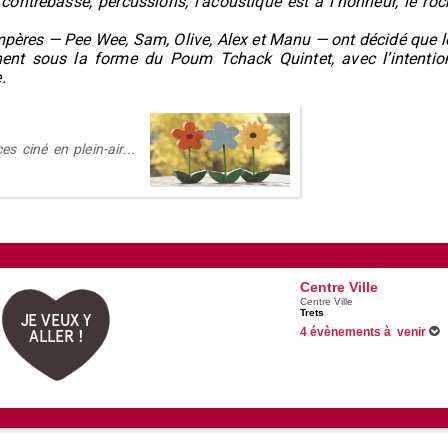
 contrebasse, percussions, l'acoustique est à l'honneur, le roc
mpères — Pee Wee, Sam, Olive, Alex et Manu — ont décidé que l
nent sous la forme du Poum Tchack Quintet, avec l’intentio
.
s ciné en plein-air...
Centre Ville
Centre Ville
Trets
JE VEUX Y
4 évènements à venir
ALLER !
Du 26/06/2026 au 14/08/2026
Du 30/06/2026 au 31/08/2026
12/08/2026 -
L'éclipse du solei
21/08/2026 -
Tribute Céline Di