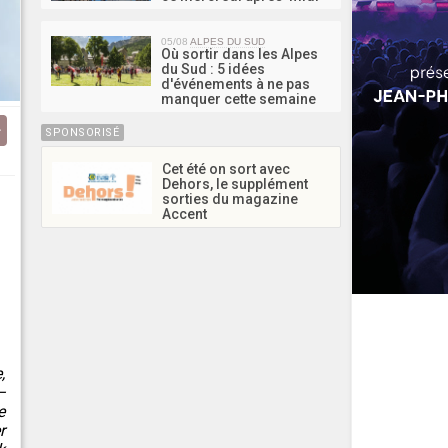
05/08
ALPES DU SUD
Où sortir dans les Alpes
du Sud : 5 idées
d'événements à ne pas
manquer cette semaine
SPONSORISÉ
Cet été on sort avec
Dehors, le supplément
sorties du magazine
Accent
,
—
e
r