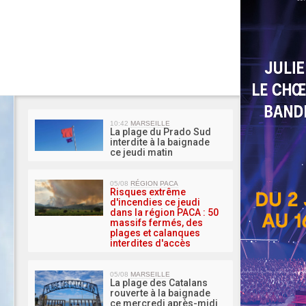
MA 
10:42
MARSEILLE
La plage du Prado Sud
interdite à la baignade
ce jeudi matin
05/08
RÉGION PACA
Risques extrême
d'incendies ce jeudi
dans la région PACA : 50
massifs fermés, des
plages et calanques
interdites d'accès
05/08
MARSEILLE
La plage des Catalans
rouverte à la baignade
ce mercredi après-midi