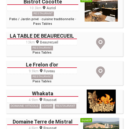
ouvert
Bistrot Cocotte
10.3km
Auriol
RESTAURANT
Patio / Jardin privé
-
cuisine traditionnelle
-
Pass Tables
LA TABLE DE BEAURECUEIL
13km
Beaurecueil
RESTAURANT
Pass Tables
Le Frelon d'or
9.9km
Fuveau
RESTAURANT
Pass Tables
Whakata
4.9km
Rousset
DOMAINE VITICOLE
LOISIR
RESTAURANT
ouvert
Domaine Terre de Mistral
4.8km
Rousset