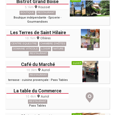
ouvert
Bistrot Grand Boise
5.1km
Rousset
BOUTIQUE
RESTAURANT
Boutique indépendante
-
Epicerie
-
Gourmandises
Les Terres de Saint Hilaire
10.7km
Ollières
CENTRE EQUESTRE
CHAMBRE D'HÔTES
DOMAINE VITICOLE
LOISIR
NATURE
RESTAURANT
ouvert
Café du Marché
10.3km
Auriol
RESTAURANT
terrasse
-
cuisine provençale
-
Pass Tables
La table du Commerce
10.4km
Auriol
RESTAURANT
Pass Tables