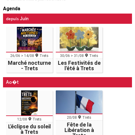
Agenda
Juin
depuis
26/06 > 14/08
Trets
30/06 > 31/08
Trets
Marché nocturne
Les Festivités de
- Trets
l'été à Trets
Ao�t
20/08
Trets
12/08
Trets
Fête de la
L'éclipse du soleil
Libération à
à Trets