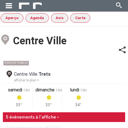
Aperçu
Agenda
Avis
Carte
Centre Ville
ESPACE PUBLIC
Centre Ville
Trets
afficher le plan
samedi
dimanche
lundi
15H
15H
15H
33°
33°
34°
5 événements à l'affiche
dernière mise à jour: 09/01/2013