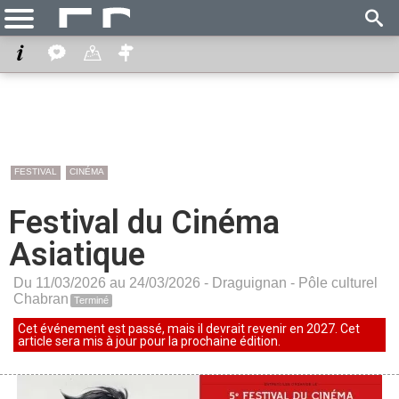
FESTIVAL
CINÉMA
Festival du Cinéma
Asiatique
Du 11/03/2026 au 24/03/2026 -
Draguignan
-
Pôle culturel
Chabran
Terminé
Cet événement est passé, mais il devrait revenir en 2027. Cet
article sera mis à jour pour la prochaine édition.