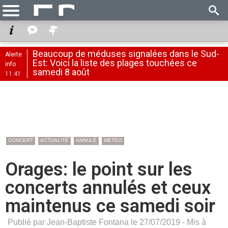
Beaucoup de méduses signalées dans le Sud-
Alerte
Est: Voici la liste des plages touchées ce
info
samedi 8 août
11:41
CONCERT
ACTUALITÉ
ANNULÉ
METEO
Orages: le point sur les
concerts annulés et ceux
maintenus ce samedi soir
Publié par Jean-Baptiste Fontana le 27/07/2019 - Mis à