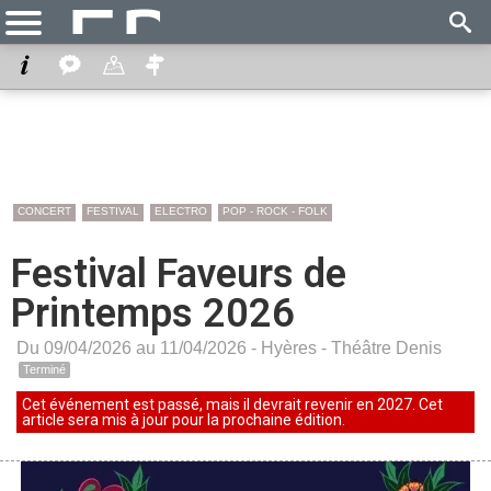
CONCERT
FESTIVAL
ELECTRO
POP - ROCK - FOLK
Festival Faveurs de
Printemps 2026
Du 09/04/2026 au 11/04/2026 -
Hyères
-
Théâtre Denis
Terminé
Cet événement est passé, mais il devrait revenir en 2027. Cet
article sera mis à jour pour la prochaine édition.