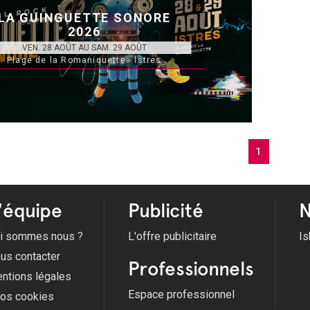
LA GUINGUETTE SONORE
2026
VEN. 28 AOÛT AU SAM. 29 AOÛT
Plage de la Romaniquette - Istres
1
'équipe
Publicité
N
i sommes nous ?
L'offre publicitaire
Is
us contacter
Professionnels
ntions légales
Espace professionnel
fos cookies