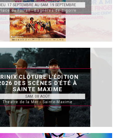
JEU. 17 SEPTEMBRE AU SAM. 19 SEPTEMBRE
Place du Foirail - Bagnères-de-Bigorre
RINIX CLÔTURE L'ÉDITION
2026 DES SCÈNES D'ÉTÉ À
SAINTE MAXIME
SAM. 08 AOÛT
Theatre de la Mer - Sainte-Maxime