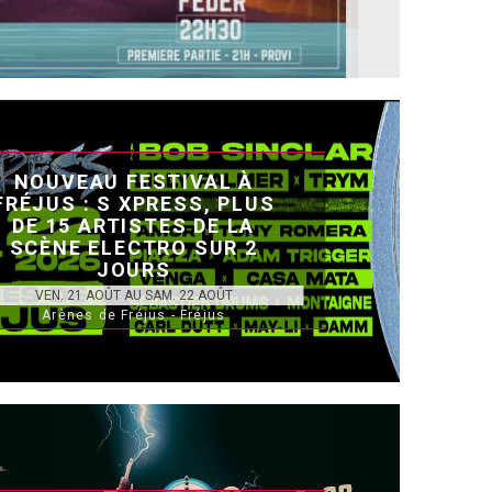
NOUVEAU FESTIVAL À
FRÉJUS : S XPRESS, PLUS
DE 15 ARTISTES DE LA
SCÈNE ELECTRO SUR 2
JOURS
VEN. 21 AOÛT AU SAM. 22 AOÛT
Arènes de Fréjus - Fréjus