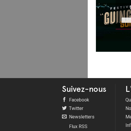
Suivez-nous
L
Facebook
Qu
Twitter
No
Newsletters
Me
In
Flux RSS