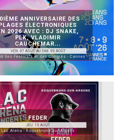
0IÈME ANNIVERSAIRE DES
PLAGES ÉLECTRONIQUES
EN 2026 AVEC : DJ SNAKE,
PLK, VLADIMIR
CAUCHEMAR...
VEN. 07 AOÛT AU DIM. 09 AOÛT
is des Festivals et des Congrès - Cannes
FEDER
JEU. 13 AOÛT
Lac Arena - Roquebrune-sur-Argens