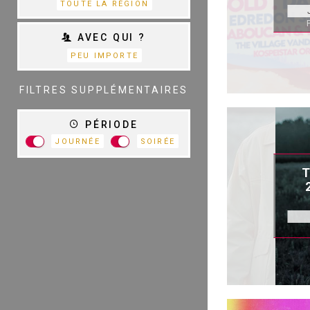
TOUTE LA RÉGION
AVEC QUI ?
PEU IMPORTE
TOUTES LES
CATÉGORIES
FILTRES SUPPLÉMENTAIRES
PÉRIODE
JOURNÉE
SOIRÉE
R
T