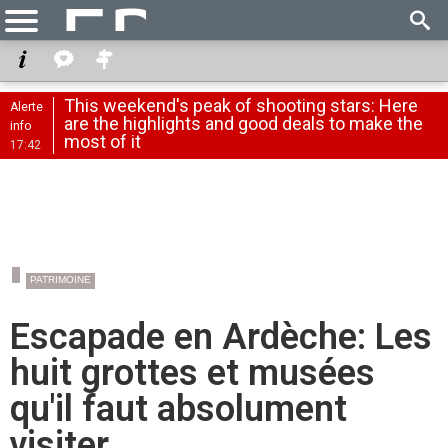
This weekend's peak of shooting stars: Here
Alerte
are the highlights and good deals to make the
info
most of it
17:42
PATRIMOINE
Escapade en Ardèche: Les
huit grottes et musées
qu'il faut absolument
visiter