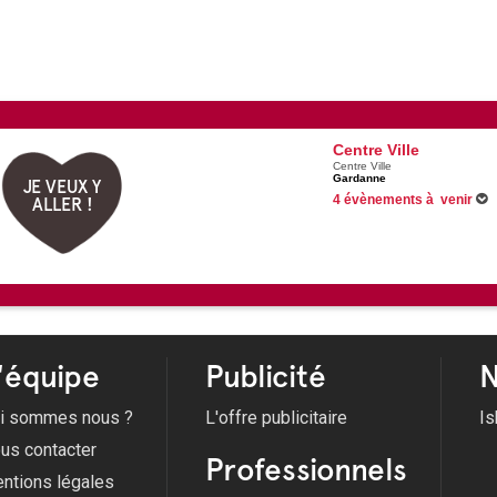
Centre Ville
Centre Ville
Gardanne
JE VEUX Y
4 évènements à venir
ALLER !
Du 26/06/2026 au 31/08/2026
07/08/2026 -
Biver'Party
Du 13/08/2026 au 16/08/2026
Du 13/08/2026 au 16/08/2026
Roch et de la LibÃ©ration
'équipe
Publicité
N
i sommes nous ?
L'offre publicitaire
Is
us contacter
Professionnels
ntions légales