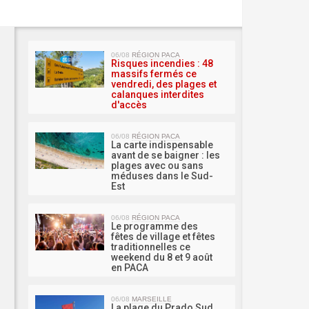
MA 
06/08
RÉGION PACA
Risques incendies : 48
massifs fermés ce
vendredi, des plages et
calanques interdites
d'accès
06/08
RÉGION PACA
La carte indispensable
avant de se baigner : les
plages avec ou sans
méduses dans le Sud-
Est
06/08
RÉGION PACA
Le programme des
fêtes de village et fêtes
traditionnelles ce
weekend du 8 et 9 août
en PACA
06/08
MARSEILLE
La plage du Prado Sud