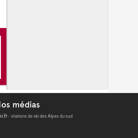
 -
L'été à Gardanne
 -
Fêtes de la Saint-Roch et de la Libération
 -
FÃªte foraine Ã Gardanne pour les fÃªtes de la Saint-
os médias
ki.fr
- stations de ski des Alpes du sud