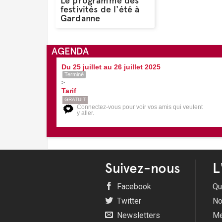
Le programme des
festivités de l'été à
Gardanne
AGENDA
Du 25 juillet au 26 juillet 2025
Terminé
>
Tarif
GRATUIT
Connectez-vous pour voir vos amis qui veulent
y aller.
Suivez-nous
L
Facebook
Qu
Twitter
No
Newsletters
Me