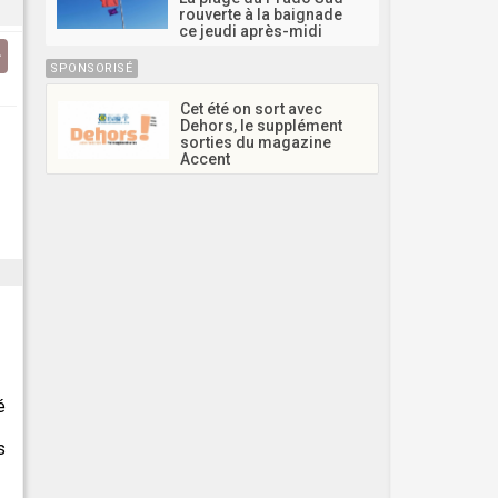
rouverte à la baignade
ce jeudi après-midi
SPONSORISÉ
Cet été on sort avec
Dehors, le supplément
sorties du magazine
Accent
é
s