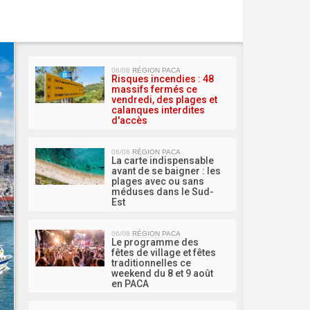
MA 
06/08
RÉGION PACA
Risques incendies : 48
massifs fermés ce
vendredi, des plages et
calanques interdites
d'accès
06/08
RÉGION PACA
La carte indispensable
avant de se baigner : les
plages avec ou sans
méduses dans le Sud-
Est
06/08
RÉGION PACA
Le programme des
fêtes de village et fêtes
traditionnelles ce
weekend du 8 et 9 août
en PACA