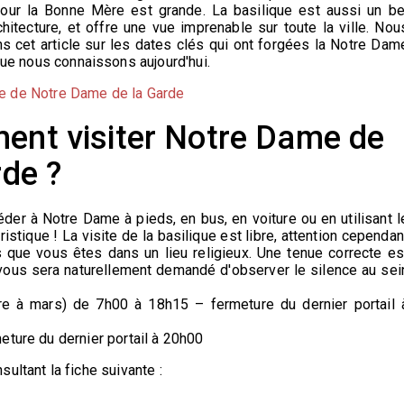
pour la Bonne Mère est grande. La basilique est aussi un be
hitecture, et offre une vue imprenable sur toute la ville. Nou
s cet article sur les dates clés qui ont forgées la Notre Dam
que nous connaissons aujourd'hui.
ire de Notre Dame de la Garde
nt visiter Notre Dame de
rde ?
der à Notre Dame à pieds, en bus, en voiture ou en utilisant l
uristique ! La visite de la basilique est libre, attention cependan
s que vous êtes dans un lieu religieux. Une tenue correcte es
l vous sera naturellement demandé d'observer le silence au sei
re à mars) de 7h00 à 18h15 – fermeture du dernier portail 
eture du dernier portail à 20h00
ultant la fiche suivante :