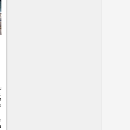
u
.
e
e
e
s