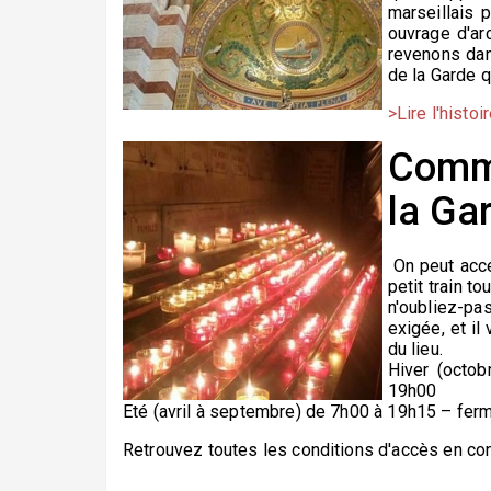
marseillais 
ouvrage d'arc
revenons dan
de la Garde 
>Lire l'histo
Comme
la Ga
On peut accé
petit train to
n'oubliez-pa
exigée, et i
du lieu.
Hiver (octob
19h00
Eté (avril à septembre) de 7h00 à 19h15 – ferm
Retrouvez toutes les conditions d'accès en cons