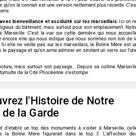
le qu'on la connait est une version nettement plus récente. C'es
terre.
 avec bienveillance et assiduité sur les marseillais
. Ici on n
ligieux du bâtiment, mais surtout pour son emplacement. Notr
 Marseille. C'est la vue sur cette dernière qui nous accueill
est encore elle qui nous indique que nous sommes non loin de l
 Si elle ne veille pas sur les marseillais, la Bonne Mère est u
 le paysage et qu'on aime admirer en sirotant un verre sur l'un
ecture, mais surtout son paysage... Depuis sa colline Marseill
le tumulte de la Cité Phocéenne s'estompe.
vrez l'Histoire de Notre
de la Garde
it d'établir un top des monuments à visiter à Marseille, cell
le la Bonne Mère figurerait dans le top 3. L'affection de