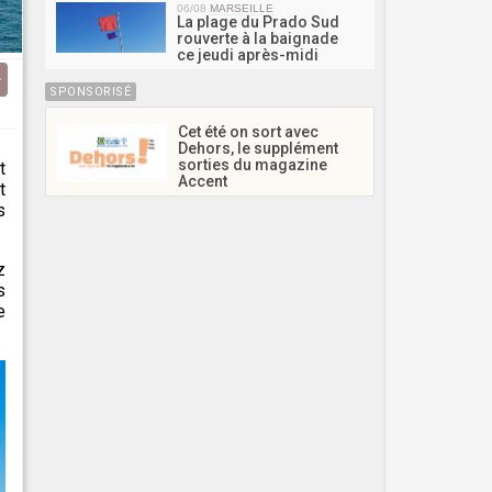
06/08
MARSEILLE
La plage du Prado Sud
rouverte à la baignade
ce jeudi après-midi
SPONSORISÉ
Cet été on sort avec
Dehors, le supplément
sorties du magazine
t
Accent
t
s
z
s
e