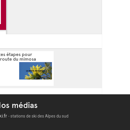
 l'été à Sainte-Maxime
 en ville !
 - Eloïse - D-stress
tes étapes pour
a route du mimosa
os médias
ki.fr
- stations de ski des Alpes du sud