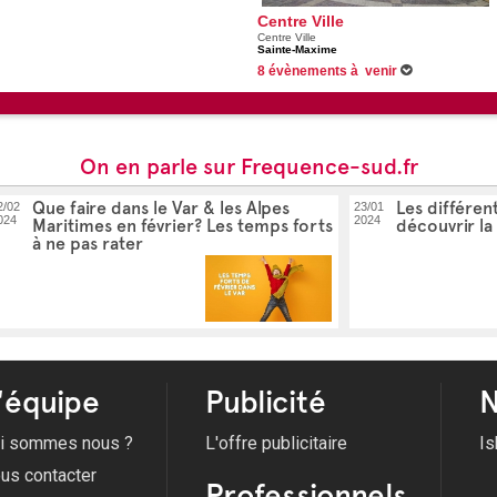
Centre Ville
Centre Ville
Sainte-Maxime
8 évènements à venir
Du 30/06/2026 au 31/08/2026 -
Festivités de
Du 07/07/2026 au 25/08/2026 -
Musiques live
09/08/2026 -
Chants Corses - Cum'è Voci
11/08/2026 -
Musiques Live en Ville : City Zen
Voir tous les évènements
On en parle sur Frequence-sud.fr
Que faire dans le Var & les Alpes
Les différen
2/02
23/01
024
2024
Maritimes en février? Les temps forts
découvrir l
à ne pas rater
'équipe
Publicité
N
i sommes nous ?
L'offre publicitaire
Is
us contacter
Professionnels