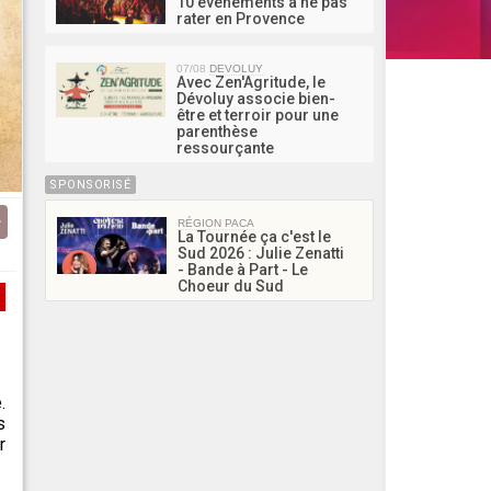
10 événements à ne pas
rater en Provence
07/08
DEVOLUY
Avec Zen'Agritude, le
Dévoluy associe bien-
être et terroir pour une
parenthèse
ressourçante
SPONSORISÉ
RÉGION PACA
La Tournée ça c'est le
Sud 2026 : Julie Zenatti
- Bande à Part - Le
Choeur du Sud
.
s
r