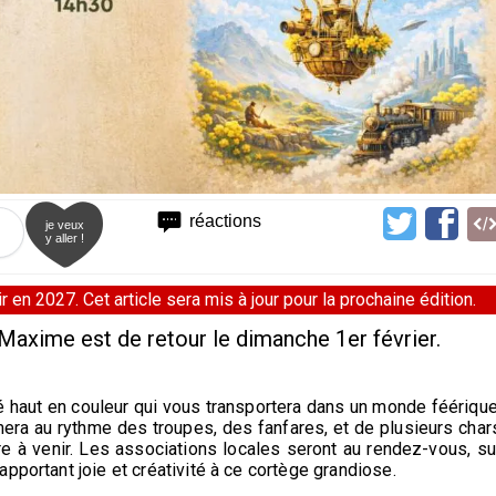
réactions
je veux
y aller !
 en 2027. Cet article sera mis à jour pour la prochaine édition.
Maxime est de retour le dimanche 1er février.
é haut en couleur qui vous transportera dans un monde féérique
ra au rythme des troupes, des fanfares, et de plusieurs char
 à venir. Les associations locales seront au rendez-vous, su
pportant joie et créativité à ce cortège grandiose.