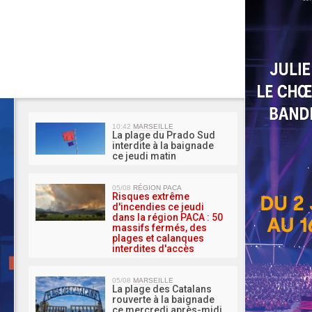
MA 
10:42
MARSEILLE
La plage du Prado Sud
interdite à la baignade
ce jeudi matin
05/08
RÉGION PACA
Risques extrême
d'incendies ce jeudi
dans la région PACA : 50
massifs fermés, des
plages et calanques
interdites d'accès
05/08
MARSEILLE
La plage des Catalans
rouverte à la baignade
ce mercredi après-midi