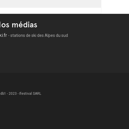
os médias
ki.fr
- stations de ski des Alpes du sud
 .db1 - 2023 - Ifestival SARL