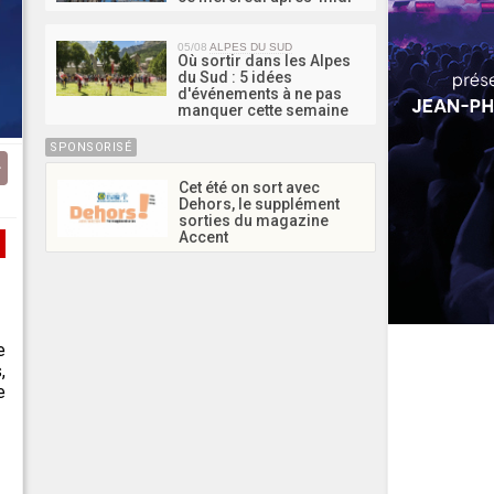
05/08
ALPES DU SUD
Où sortir dans les Alpes
du Sud : 5 idées
d'événements à ne pas
manquer cette semaine
SPONSORISÉ
Cet été on sort avec
Dehors, le supplément
sorties du magazine
Accent
e
,
e