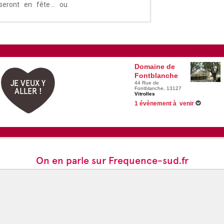
eront en fête... ou
Domaine de
Fontblanche
JE VEUX Y
44 Rue de
Fontblanche, 13127
ALLER !
Vitrolles
1 évènement à venir
Du 03/07/2525 au 06/07/2525 -
Charl
On en parle sur Frequence-sud.fr