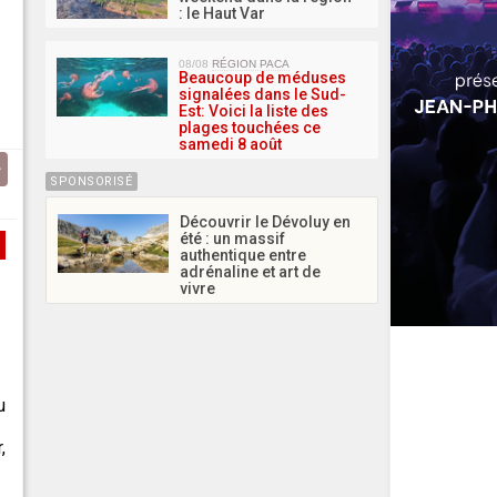
: le Haut Var
08/08
RÉGION PACA
Beaucoup de méduses
signalées dans le Sud-
Est: Voici la liste des
plages touchées ce
samedi 8 août
SPONSORISÉ
Découvrir le Dévoluy en
été : un massif
authentique entre
adrénaline et art de
vivre
u
,