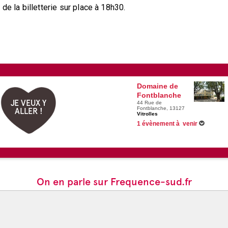
de la billetterie sur place à 18h30.
Domaine de
Fontblanche
JE VEUX Y
44 Rue de
Fontblanche, 13127
ALLER !
Vitrolles
1 évènement à venir
Du 03/07/2525 au 06/07/2525 -
Charl
On en parle sur Frequence-sud.fr