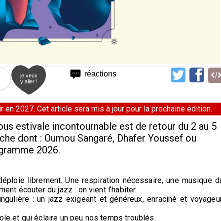
réactions
je veux
y aller !
 en 2027. Cet article sera mis à jour pour la prochaine édition.
ous estivale incontournable est de retour du 2 au 5
ffiche dont : Oumou Sangaré, Dhafer Youssef ou
ogramme 2026.
 déploie librement. Une respiration nécessaire, une musique d
ment écouter du jazz : on vient l’habiter.
ngulière : un jazz exigeant et généreux, enraciné et voyageur
ole et qui éclaire un peu nos temps troublés.