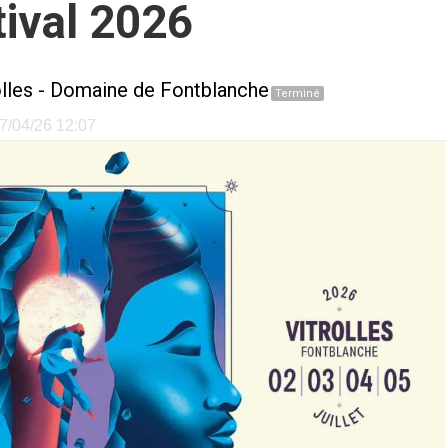
tival 2026
lles
-
Domaine de Fontblanche
Terminé
07/04/26 12:07