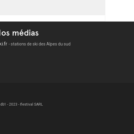
os médias
ki.fr
- stations de ski des Alpes du sud
 .db1 - 2023 - Ifestival SARL