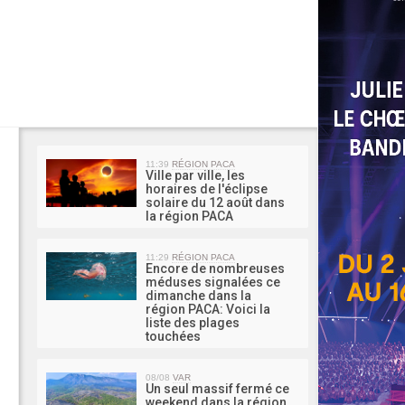
MA 
11:39
RÉGION PACA
Ville par ville, les
horaires de l'éclipse
solaire du 12 août dans
la région PACA
11:29
RÉGION PACA
Encore de nombreuses
méduses signalées ce
dimanche dans la
région PACA: Voici la
liste des plages
touchées
08/08
VAR
Un seul massif fermé ce
weekend dans la région