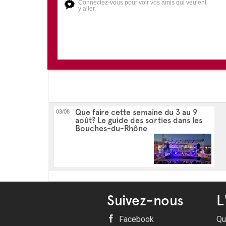
Connectez-vous pour voir vos amis qui veulent
y aller.
Que faire cette semaine du 3 au 9
03/08
août? Le guide des sorties dans les
Bouches-du-Rhône
Suivez-nous
L
Facebook
Qu