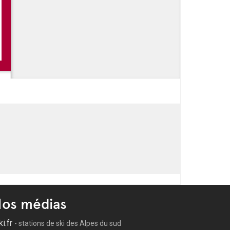
en famille Lili au pied de Garlaban
 Lili au pied de Garlaban
os médias
ki.fr
- stations de ski des Alpes du sud