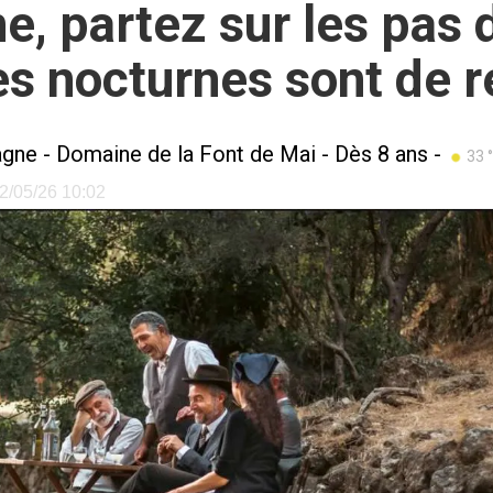
, partez sur les pas d
es nocturnes sont de r
agne
-
Domaine de la Font de Mai
- Dès 8 ans -
33 °
22/05/26 10:02