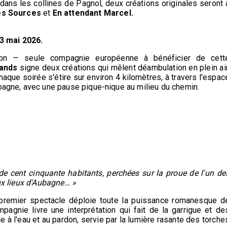
dans les collines de Pagnol, deux créations originales seront 
s Sources
et
En attendant Marcel.
3 mai 2026.
ion — seule compagnie européenne à bénéficier de cett
rands
signe deux créations qui mêlent déambulation en plein air
aque soirée s'étire sur environ 4 kilomètres, à travers l'espac
ubagne, avec une pause pique-nique au milieu du chemin.
 de cent cinquante habitants, perchées sur la proue de l'un de
eux lieux d'Aubagne… »
e premier spectacle déploie toute la puissance romanesque d
mpagnie livre une interprétation qui fait de la garrigue et de
 à l'eau et au pardon, servie par la lumière rasante des torche