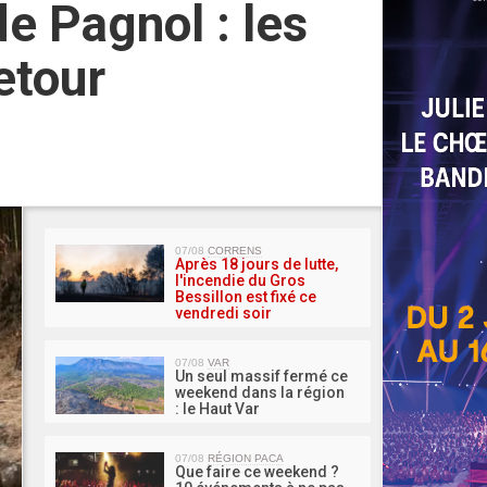
e Pagnol : les
etour
MA 
07/08
CORRENS
Après 18 jours de lutte,
l'incendie du Gros
Bessillon est fixé ce
vendredi soir
07/08
VAR
Un seul massif fermé ce
weekend dans la région
: le Haut Var
07/08
RÉGION PACA
Que faire ce weekend ?