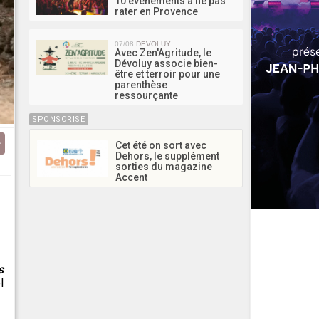
10 événements à ne pas
rater en Provence
07/08
DEVOLUY
Avec Zen'Agritude, le
Dévoluy associe bien-
être et terroir pour une
parenthèse
ressourçante
SPONSORISÉ
Cet été on sort avec
Dehors, le supplément
sorties du magazine
Accent
s
l