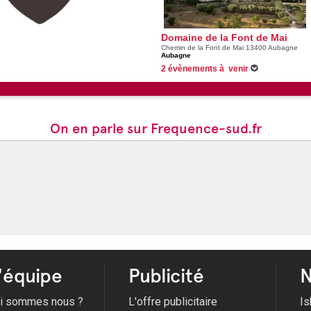
Domaine de la Font de Mai
Chemin de la Font de Mai 13400 Aubagne
Aubagne
2 évènements à venir
Du 01/01/2026 au 31/12/2026 -
Jeu de piste 
Du 01/03/2026 au 31/12/2026 -
Jeu de Piste
On en parle sur Frequence-sud.fr
'équipe
Publicité
N
i sommes nous ?
L'offre publicitaire
Is