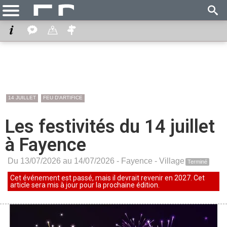
14 JUILLET
FEU D'ARTIFICE
Les festivités du 14 juillet
à Fayence
Du 13/07/2026 au 14/07/2026 -
Fayence
-
Village
Terminé
Cet événement est passé, mais il devrait revenir en 2027. Cet
article sera mis à jour pour la prochaine édition.