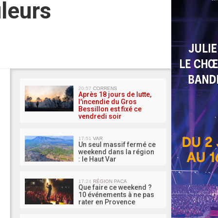
uleurs
MA 
20:57
CORRENS
Après 18 jours de lutte,
l'incendie du Gros
Bessillon est fixé ce
vendredi soir
17:51
VAR
Un seul massif fermé ce
weekend dans la région
: le Haut Var
17:24
RÉGION PACA
Que faire ce weekend ?
10 événements à ne pas
rater en Provence