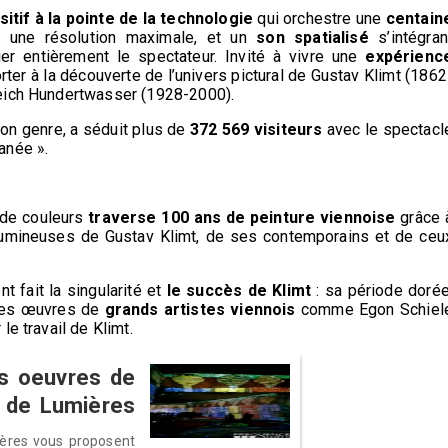
itif à la pointe de la technologie
qui orchestre une
centain
ur une résolution maximale, et un
son spatialisé
s’intégran
er entièrement le spectateur. Invité à vivre une
expérienc
porter à la découverte de l’univers pictural de Gustav Klimt (1862
reich Hundertwasser (1928-2000).
son genre, a séduit plus de
372 569 visiteurs
avec le spectacl
anée ».
 de couleurs
traverse 100 ans de peinture viennoise
grâce 
umineuses de Gustav Klimt, de ses contemporains et de ceu
 fait la singularité et
le succès de Klimt
: sa période dorée
 des œuvres de
grands artistes viennois
comme Egon Schiel
e travail de Klimt.
es oeuvres de
s de Lumières
ières vous proposent