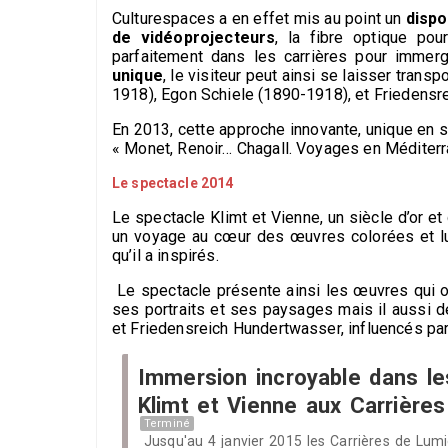
Culturespaces a en effet mis au point un
dispos
de vidéoprojecteurs
, la fibre optique po
parfaitement dans les carrières pour immerg
unique
, le visiteur peut ainsi se laisser trans
1918), Egon Schiele (1890-1918), et Friedens
En 2013, cette approche innovante, unique en 
« Monet, Renoir… Chagall. Voyages en Méditerr
Le spectacle 2014
Le spectacle Klimt et Vienne, un siècle d’or et
un voyage au cœur des œuvres colorées et l
qu’il a inspirés.
Le spectacle présente ainsi les œuvres qui ont
ses portraits et ses paysages mais il aussi
et Friedensreich Hundertwasser, influencés par l
Immersion incroyable dans l
Klimt et Vienne aux Carrière
Terminé
Jusqu'au 4 janvier 2015 les Carrières de Lum