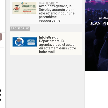
16:42
DEVOLUY
Avec Zen'Agritude, le
Dévoluy associe bien-
être et terroir pour une
parenthèse
ressourçante
SPONSORISÉ
Infolettre du
Département 13 :
agenda, aides et actus
directement dans votre
boîte mail
e
s
a