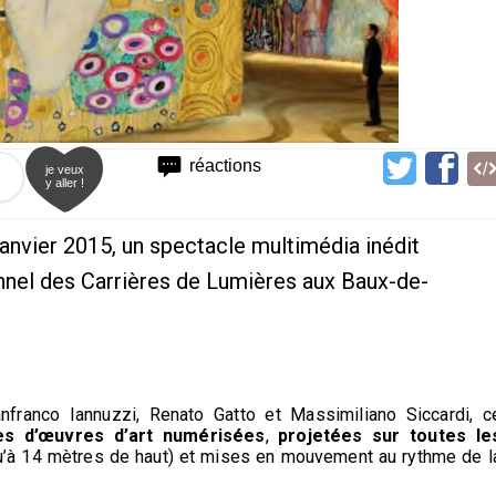
réactions
je veux
y aller !
 janvier 2015, un spectacle multimédia inédit
onnel des Carrières de Lumières aux Baux-de-
anfranco Iannuzzi, Renato Gatto et Massimiliano Siccardi, c
es d’œuvres d’art numérisées
,
projetées sur toutes le
u’à 14 mètres de haut) et mises en mouvement au rythme de l