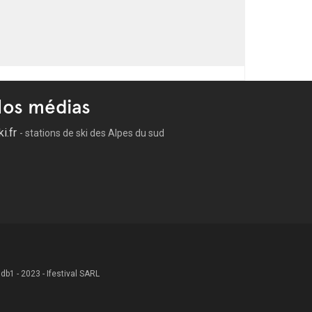
os médias
ki.fr
- stations de ski des Alpes du sud
 .db1 - 2023 - Ifestival SARL