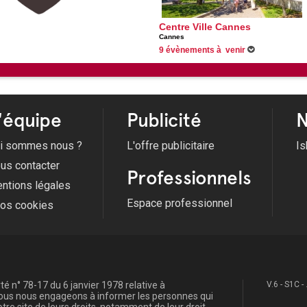
Centre Ville Cannes
Cannes
9 évènements à venir
Du 29/06/2026 au 31/08/2026 -
Les festivité
Du 01/07/2026 au 27/08/2026 -
Les Nocturn
Du 01/07/2026 au 28/08/2026 -
Pages à la p
Du 02/07/2026 au 27/08/2026 -
Les Jeudis 
Voir tous les évènements
'équipe
Publicité
N
i sommes nous ?
L'offre publicitaire
Is
us contacter
Professionnels
ntions légales
Espace professionnel
fos cookies
é n° 78-17 du 6 janvier 1978 relative à
V.6 - S1C -
, nous nous engageons à informer les personnes qui