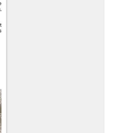
e
,
t
s