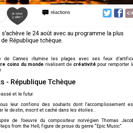
réactions
je veux
y aller !
 s'achève le 24 août avec au programme la plus
x de République tchèque.
ue de Cannes illumine les plages avec ses feux d’artific
tre coins du monde
rivalisent de
créativité
pour remporter l
.
ts - République Tchèque
assé et le futur.
ous leur confions des souhaits dont l’accomplissement es
r le destin, inscrit et caché dans les étoiles…
nspire de l’oeuvre du compositeur norvégien Thomas Jaco
eps from the Hell, figure de proue du genre “Epic Music”.