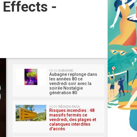
 Effects -
MA 
09:42
AUBAGNE
Aubagne replonge dans
les années 80 ce
vendredi soir avec la
soirée Nostalgie
génération 80
06/08
RÉGION PACA
Risques incendies : 48
massifs fermés ce
vendredi, des plages et
calanques interdites
d'accès