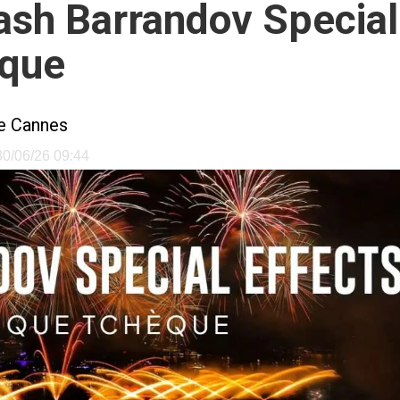
Flash Barrandov Special
èque
le Cannes
 30/06/26 09:44