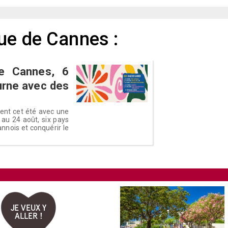
ue de Cannes :
de Cannes, 6
turne avec des
ient cet été avec une
 au 24 août, six pays
cannois et conquérir le
JE VEUX Y
ALLER !