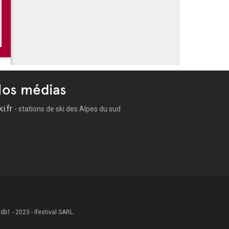
s de l'été à Cannes
es Cannoises
lage
du Suquet
os médias
ki.fr
- stations de ski des Alpes du sud
 .db1 - 2023 - Ifestival SARL