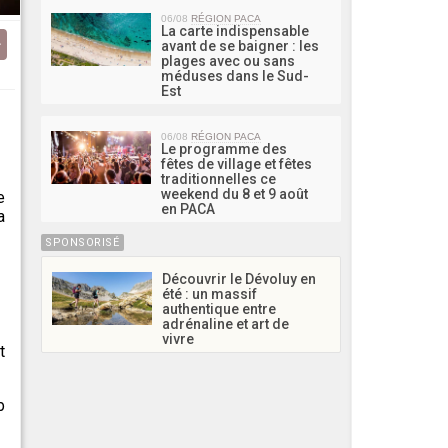
06/08
RÉGION PACA
La carte indispensable
avant de se baigner : les
plages avec ou sans
méduses dans le Sud-
Est
06/08
RÉGION PACA
Le programme des
fêtes de village et fêtes
traditionnelles ce
weekend du 8 et 9 août
e
en PACA
a
SPONSORISÉ
Découvrir le Dévoluy en
été : un massif
authentique entre
adrénaline et art de
vivre
t
b