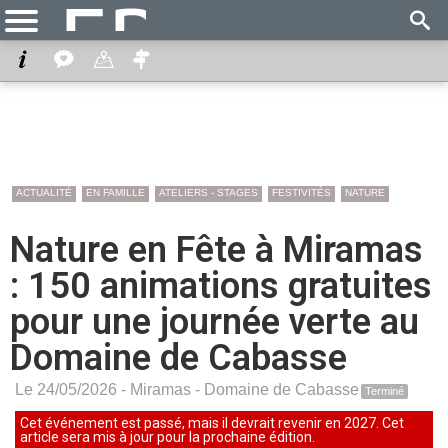
ACTUALITÉ
EN FAMILLE
ATELIERS - STAGES
FESTIVITÉS
NATURE
Nature en Fête à Miramas
: 150 animations gratuites
pour une journée verte au
Domaine de Cabasse
Le 24/05/2026 -
Miramas
-
Domaine de Cabasse
Terminé
Cet événement est passé, mais il devrait revenir en 2027. Cet
article sera mis à jour pour la prochaine édition.