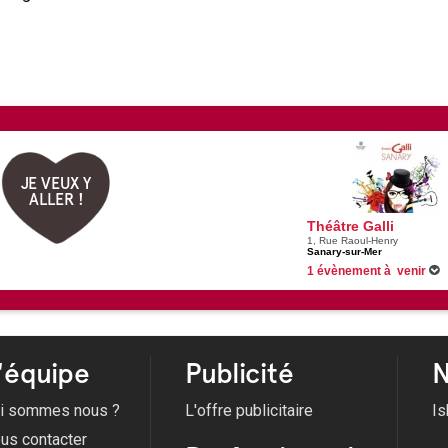
JE VEUX Y
ALLER !
Théâtre Galli
1, Rue Raoul-Henry
Sanary-sur-Mer
1 évènement à venir
05/11/2026 -
Jeanne Cherhal
'équipe
Publicité
N
i sommes nous ?
L'offre publicitaire
Is
us contacter