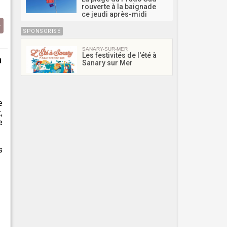
rouverte à la baignade
ce jeudi après-midi
SPONSORISÉ
SANARY-SUR-MER
Les festivités de l'été à
à
Sanary sur Mer
e
,
e
s