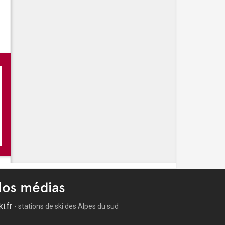
os médias
ki.fr
- stations de ski des Alpes du sud