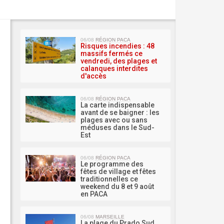
MA 
06/08
RÉGION PACA
Risques incendies : 48
massifs fermés ce
vendredi, des plages et
calanques interdites
d'accès
06/08
RÉGION PACA
La carte indispensable
avant de se baigner : les
plages avec ou sans
méduses dans le Sud-
Est
06/08
RÉGION PACA
Le programme des
fêtes de village et fêtes
traditionnelles ce
weekend du 8 et 9 août
en PACA
06/08
MARSEILLE
La plage du Prado Sud