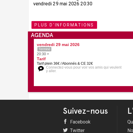
vendredi 29 mai 2026 20:30
PLUS D'INFORMATIONS
AGENDA
vendredi 29 mai 2026
Terminé
20:30 >
Tarif
Tarif plein 36€ / Abonnés & CE 32€
Connectez-vous pour voir vos amis qui veulent
y aller.
Suivez-nous
L
Facebook
Qu
Twitter
No