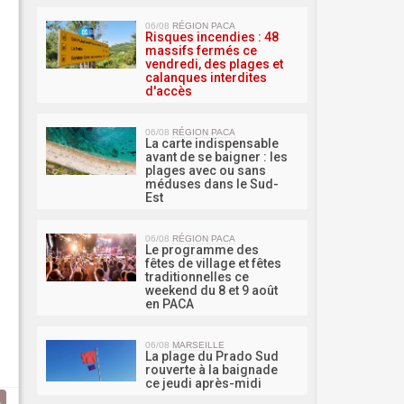
MA 
06/08
RÉGION PACA
Risques incendies : 48
massifs fermés ce
vendredi, des plages et
calanques interdites
d'accès
06/08
RÉGION PACA
La carte indispensable
avant de se baigner : les
plages avec ou sans
méduses dans le Sud-
Est
06/08
RÉGION PACA
Le programme des
fêtes de village et fêtes
traditionnelles ce
weekend du 8 et 9 août
en PACA
06/08
MARSEILLE
La plage du Prado Sud
rouverte à la baignade
ce jeudi après-midi