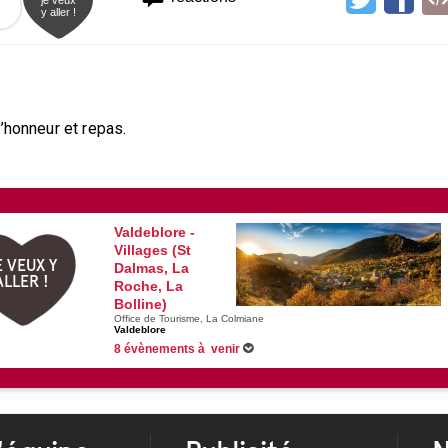
y aller !
’honneur et repas.
Valdeblore -
Villages (St
E VEUX Y
Dalmas, La
ALLER !
Roche, La
Bolline)
Office de Tourisme, La Colmiane
Valdeblore
8 évènements à venir
15/08/2026 -
Conférence animaux médecine
Du 21/08/2026 au 25/08/2026 -
Fête Patronale de St Dalmas Valdeblo
12/09/2026 -
Conférence animaux médecine
Du 19/09/2026 au 20/09/2026 -
Les Journées Européennes du Patrim
Voir tous les évènements