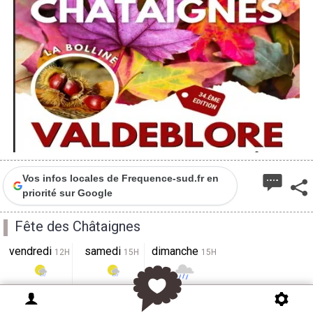
Vos infos locales de Frequence-sud.fr en
priorité sur Google
Fête des Châtaignes
vendredi
samedi
dimanche
12H
15H
15H
25°
25°
20°