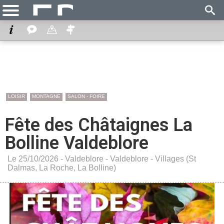
LOISIR
MONTAGNE
SALON - FOIRE
Fête des Châtaignes La
Bolline Valdeblore
Le 25/10/2026 -
Valdeblore
-
Valdeblore - Villages (St
Dalmas, La Roche, La Bolline)