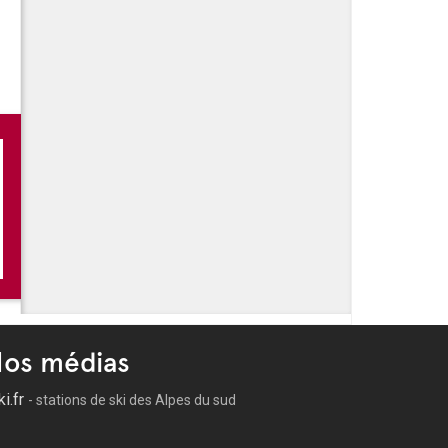
os médias
ki.fr
- stations de ski des Alpes du sud