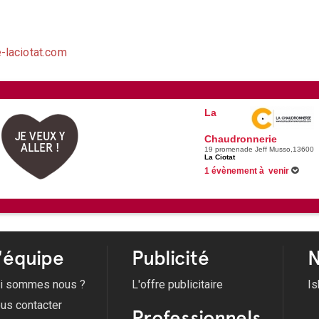
-laciotat.com
La
JE VEUX Y
Chaudronnerie
ALLER !
19 promenade Jeff Musso,13600
La Ciotat
1 évènement à venir
07/11/2026 -
Tarag !
'équipe
Publicité
N
i sommes nous ?
L'offre publicitaire
Is
us contacter
Professionnels