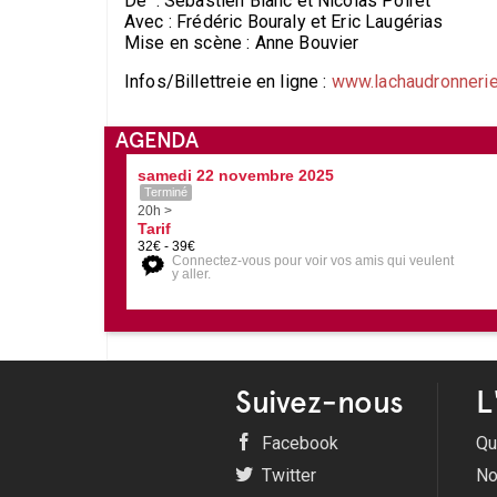
De : Sébastien Blanc et Nicolas Poiret
Avec : Frédéric Bouraly et Eric Laugérias
Mise en scène : Anne Bouvier
Infos/Billettreie en ligne :
www.lachaudronnerie
AGENDA
samedi 22 novembre 2025
Terminé
20h >
Tarif
32€ - 39€
Connectez-vous pour voir vos amis qui veulent
y aller.
Suivez-nous
L
Facebook
Qu
Twitter
No