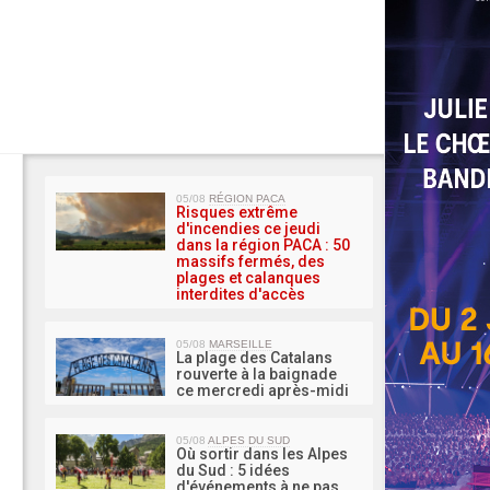
MA 
05/08
RÉGION PACA
Risques extrême
d'incendies ce jeudi
dans la région PACA : 50
massifs fermés, des
plages et calanques
interdites d'accès
05/08
MARSEILLE
La plage des Catalans
rouverte à la baignade
ce mercredi après-midi
05/08
ALPES DU SUD
Où sortir dans les Alpes
du Sud : 5 idées
d'événements à ne pas