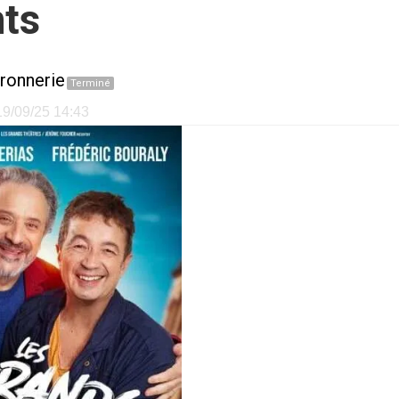
nts
ronnerie
Terminé
 19/09/25 14:43