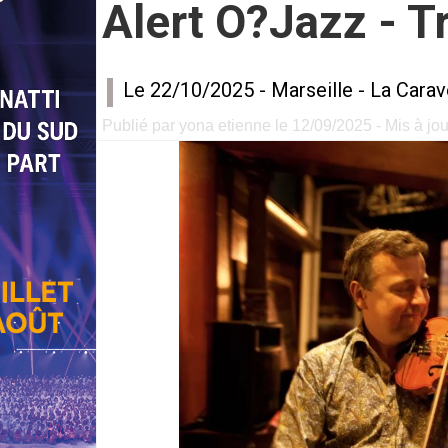
Alert O?Jazz - Tr
Le 22/10/2025 -
Marseille
-
La Carav
Publié par yona etienne le 12/09/2025 - Mis à jou