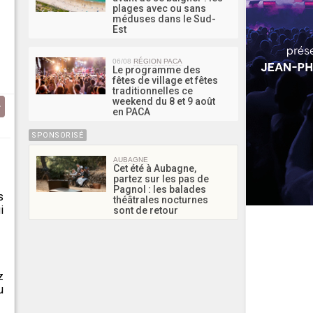
plages avec ou sans
méduses dans le Sud-
Est
06/08
RÉGION PACA
Le programme des
fêtes de village et fêtes
traditionnelles ce
weekend du 8 et 9 août
en PACA
SPONSORISÉ
AUBAGNE
Cet été à Aubagne,
partez sur les pas de
Pagnol : les balades
s
théâtrales nocturnes
i
sont de retour
z
u