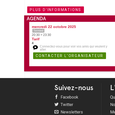
PLUS D'INFORMATIONS
AGENDA
mercredi 22 octobre 2025
Terminé
20:30 > 23:30
Tarif
4
Connectez-vous pour voir vos amis qui veulent y
aller.
Suivez-nous
L
Facebook
Qu
Twitter
No
Newsletters
Me