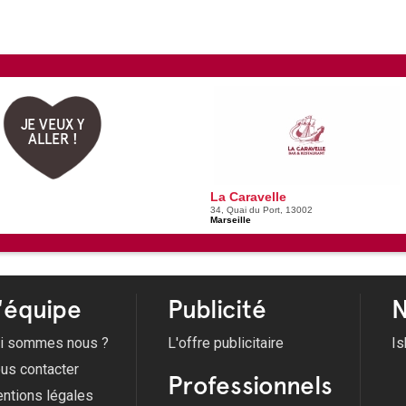
JE VEUX Y
ALLER !
La Caravelle
34, Quai du Port, 13002
Marseille
'équipe
Publicité
N
i sommes nous ?
L'offre publicitaire
Is
us contacter
Professionnels
ntions légales