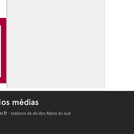
os médias
ki.fr
- stations de ski des Alpes du sud