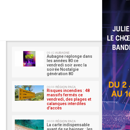
MA 
09:42
AUBAGNE
Aubagne replonge dans
les années 80 ce
vendredi soir avec la
soirée Nostalgie
génération 80
06/08
RÉGION PACA
Risques incendies : 48
massifs fermés ce
vendredi, des plages et
calanques interdites
d'accès
06/08
RÉGION PACA
La carte indispensable
avant de se baigner : les