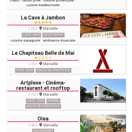
Patio / Jardin privé
-
cuisine provençale
-
cuisine traditionnelle
La Cave à Jambon
0.6km
Marseille
CAFÉ / BAR
RESTAURANT
cuisine espagnole
-
ambiance musicale
Le Chapiteau Belle de Mai
2.3km
Marseille
CAFÉ / BAR
SALLE DE SPECTACLE
Artplexe - Cinéma-
restaurant et rooftop
0.9km
Marseille
CAFÉ / BAR
CINÉMA
SALLE DE SPECTACLE
Olea
0.4km
Marseille
RESTAURANT