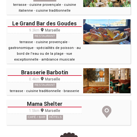
terrasse
-
cuisine provençale
-
cuisine
italienne
-
cuisine traditionnelle
Le Grand Bar des Goudes
9.3km
Marseille
RESTAURANT
terrasse
-
cuisine provençale
-
gastronomique
-
spécialités de poisson
-
au
bord de l'eau ou de la plage
-
vue
exceptionnelle
-
ambiance musicale
Brasserie Barbotin
0.4km
Marseille
RESTAURANT
terrasse
-
cuisine traditionnelle
-
brasserie
Mama Shelter
1.5km
Marseille
CAFÉ / BAR
HÔTELS