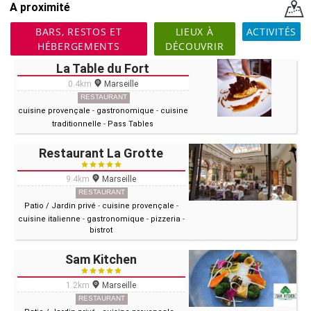
A proximité
BARS, RESTOS ET
LIEUX À
ACTIVITÉS
HÉBERGEMENTS
DÉCOUVRIR
La Table du Fort
0.4km
Marseille
RESTAURANT
cuisine provençale
-
gastronomique
-
cuisine
traditionnelle
-
Pass Tables
Restaurant La Grotte
9.4km
Marseille
RESTAURANT
Patio / Jardin privé
-
cuisine provençale
-
cuisine italienne
-
gastronomique
-
pizzeria
-
bistrot
Sam Kitchen
1.2km
Marseille
RESTAURANT