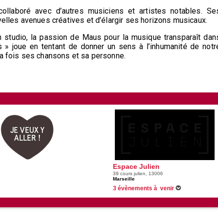
ollaboré avec d’autres musiciens et artistes notables. Se
velles avenues créatives et d’élargir ses horizons musicaux.
 en studio, la passion de Maus pour la musique transparaît dan
 joue en tentant de donner un sens à l’inhumanité de notr
la fois ses chansons et sa personne.
JE VEUX Y
ALLER !
Espace Julien
39 cours julien, 13006
Marseille
3 évènements à venir
11/11/2026 -
Still Fresh
15/11/2026 -
Louis Cattelat
20/02/2027 -
Kevin Levy - Cocu