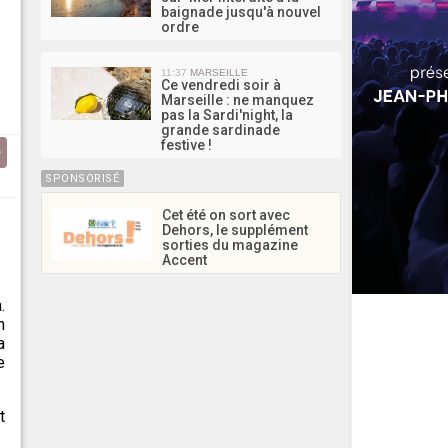
baignade jusqu'à nouvel
ordre
11:37
MARSEILLE
Ce vendredi soir à
Marseille : ne manquez
pas la Sardi'night, la
grande sardinade
festive !
SPONSORISÉ
Cet été on sort avec
Dehors, le supplément
sorties du magazine
Accent
.
n
a
e
t