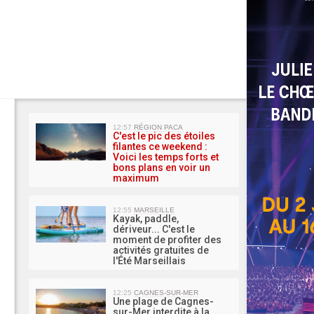
MA 
12:57
RÉGION PACA
C'est le pic des étoiles
filantes ce weekend :
Voici les temps forts et
bons plans en voir un
maximum
12:55
MARSEILLE
Kayak, paddle,
dériveur... C'est le
moment de profiter des
activités gratuites de
l'Été Marseillais
12:25
CAGNES-SUR-MER
Une plage de Cagnes-
sur-Mer interdite à la