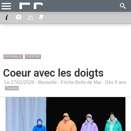
EN FAMILLE
THÉÂTRE
Coeur avec les doigts
Le 27/01/2026 -
Marseille
-
Friche Belle de Mai
- Dès 9 ans
Terminé