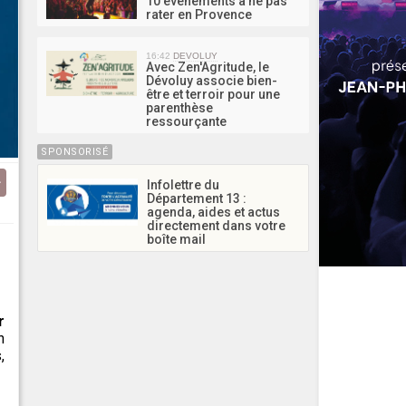
10 événements à ne pas
rater en Provence
16:42
DEVOLUY
Avec Zen'Agritude, le
Dévoluy associe bien-
être et terroir pour une
parenthèse
ressourçante
SPONSORISÉ
Infolettre du
Département 13 :
agenda, aides et actus
directement dans votre
boîte mail
r
n
,