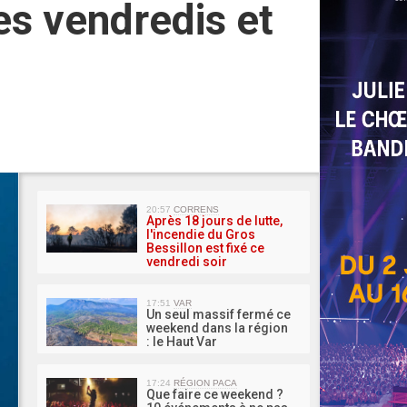
les vendredis et
MA 
20:57
CORRENS
Après 18 jours de lutte,
l'incendie du Gros
Bessillon est fixé ce
vendredi soir
17:51
VAR
Un seul massif fermé ce
weekend dans la région
: le Haut Var
17:24
RÉGION PACA
Que faire ce weekend ?