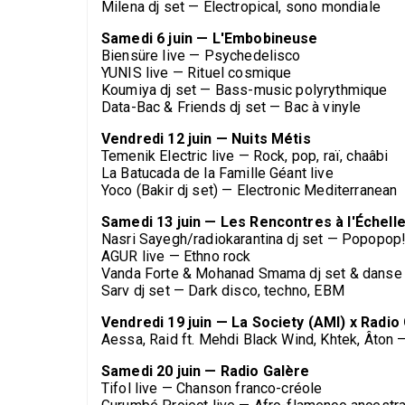
Milena dj set — Électropical, sono mondiale
Samedi 6 juin — L'Embobineuse
Biensüre live — Psychedelisco
YUNIS live — Rituel cosmique
Koumiya dj set — Bass-music polyrythmique
Data-Bac & Friends dj set — Bac à vinyle
Vendredi 12 juin — Nuits Métis
Temenik Electric live — Rock, pop, raï, chaâbi
La Batucada de la Famille Géant live
Yoco (Bakir dj set) — Electronic Mediterranean
Samedi 13 juin — Les Rencontres à l'Échelle
Nasri Sayegh/radiokarantina dj set — Popopop!
AGUR live — Ethno rock
Vanda Forte & Mohanad Smama dj set & danse
Sarv dj set — Dark disco, techno, EBM
Vendredi 19 juin — La Society (AMI) x Radio
Aessa, Raid ft. Mehdi Black Wind, Khtek, Âton — 
Samedi 20 juin — Radio Galère
Tifol live — Chanson franco-créole