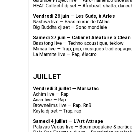
Gurumbé Project live — Afro-flamenco ancestra
HEAT Collectif dj set — Afrobeat, shatta, danceh
Vendredi 26 juin — Les Suds, à Arles
Nashwa live — Bass music de l'Atlas
Big Buddha dj set — Sono mondiale
Samedi 27 juin — Cabaret Aléatoire x Clea
Basstong live — Techno acoustique, teklow
Mimaa live — Trap, pop, musiques trad espagn
La Marmite live — Rap, électro
JUILLET
Vendredi 3 juillet — Marsatac
Achim live — Rap
Anan live — Rap
Brownelims live — Rap, RnB
Kayla dj set — Trap, rap
Samedi 4 juillet — L'Art Attrape
Palavas Vegas live — Boum populaire & partici