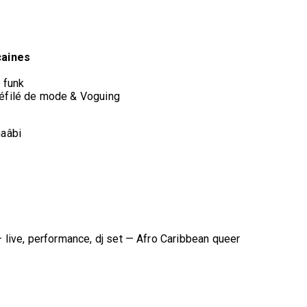
caines
e funk
Défilé de mode & Voguing
haâbi
— live, performance, dj set — Afro Caribbean queer