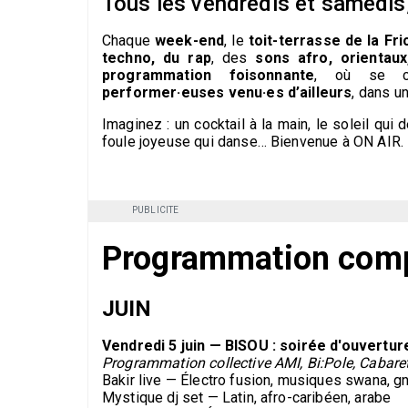
Tous les vendredis et samedis
Chaque
week-end
, le
toit-terrasse de la Fri
techno, du rap
, des
sons afro, orientaux
programmation foisonnante
, où se c
performer·euses venu·es d’ailleurs
, dans 
Imaginez : un cocktail à la main, le soleil qui
foule joyeuse qui danse… Bienvenue à ON AIR.
PUBLICITE
Programmation comp
JUIN
Vendredi 5 juin — BISOU : soirée d'ouvertur
Programmation collective AMI, Bi:Pole, Cabare
Bakir live — Électro fusion, musiques swana, 
Mystique dj set — Latin, afro-caribéen, arabe