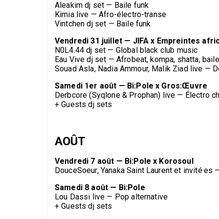
Aleakim dj set — Baile funk
Kimia live — Afro-électro-transe
Vintchen dj set — Baile funk
Vendredi 31 juillet — JIFA x Empreintes afri
N0L4.44 dj set — Global black club music
Eau Vive dj set — Afrobeat, kompa, shatta, bail
Souad Asla, Nadia Ammour, Malik Ziad live — 
Samedi 1er août — Bi:Pole x Gros:Œuvre
Derbcore (Syqlone & Prophan) live — Électro c
+ Guests dj sets
AOÛT
Vendredi 7 août — Bi:Pole x Korosoul
DouceSoeur, Yanaka Saint Laurent et invité·es 
Samedi 8 août — Bi:Pole
Lou Dassi live — Pop alternative
+ Guests dj sets