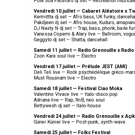
Pola Soa Facettes dj set — Recréation musical
Vendredi 10 juillet — Cabaret Aléatoire x T
Kermittta dj set — Afro bass, UK funky, danceha
Pakdjeen dj set — Afro house, Kuduro, amapian
DJ Nasty N dj set — Trap, bass, phonk, baile fu
Vanessa Coperni & Alary live — Ballroom, vogu
Geggyto dj set — Shatta, dancehall
Samedi 11 juillet — Radio Grenouille x Ra
Zoon Kara soul live — Électro
Vendredi 17 juillet — Prélude JEST (AMI)
Deli Teli live — Rock psychédélique gréco-mars
Must Rousnam live — Electro
Samedi 18 juillet — Festival Ciao Moka
Valentino Vivace live — Italo-disco pop
Adriana live — Rap, RnB, neo soul
Bettywesh dj set — Italo-house
Vendredi 24 juillet — Radio Grenouille x Açı
Güner Künier live — Post-punk, synth-wave
Samedi 25 juillet — Folks Festival