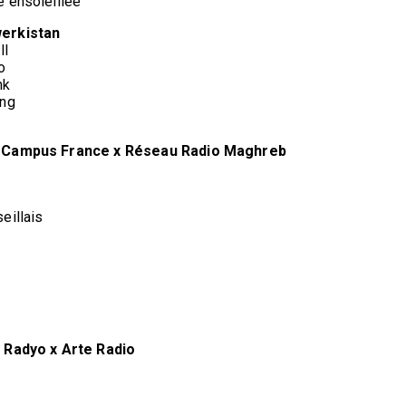
e ensoleillée
werkistan
ll
o
nk
ing
dio Campus France x Réseau Radio Maghreb
eillais
k Radyo x Arte Radio