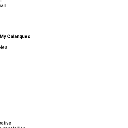
l
all
n My Calanques
oles
pative