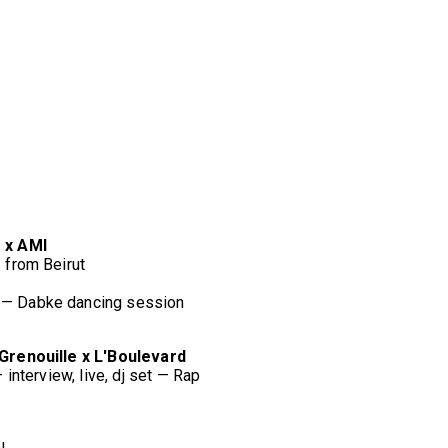
 x AMI
 from Beirut
 — Dabke dancing session
 Grenouille x L'Boulevard
interview, live, dj set — Rap