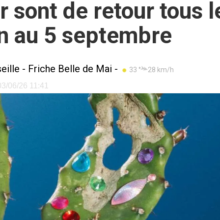
r sont de retour tous 
in au 5 septembre
eille
-
Friche Belle de Mai
-
33 °
28 km/h
 03/06/26 11:41