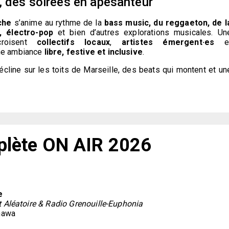
, des soirées en apesanteur
che
s’anime au rythme de la
bass music, du reggaeton, de l
, électro-pop
et bien d’autres explorations musicales. Un
roisent
collectifs locaux
,
artistes émergent·es
e
une ambiance
libre, festive et inclusive
.
 décline sur les toits de Marseille, des beats qui montent et un
lète ON AIR 2026
e
t Aléatoire & Radio Grenouille-Euphonia
gnawa