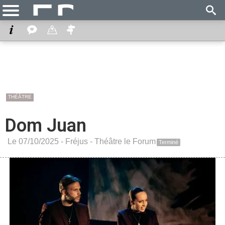
THÉÂTRE
Dom Juan
Le 07/10/2025 -
Fréjus
-
Théâtre le Forum
Terminé