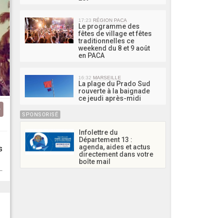
17:23
RÉGION PACA
Le programme des
fêtes de village et fêtes
traditionnelles ce
weekend du 8 et 9 août
en PACA
16:32
MARSEILLE
La plage du Prado Sud
rouverte à la baignade
ce jeudi après-midi
SPONSORISÉ
Infolettre du
Département 13 :
agenda, aides et actus
s
directement dans votre
boîte mail