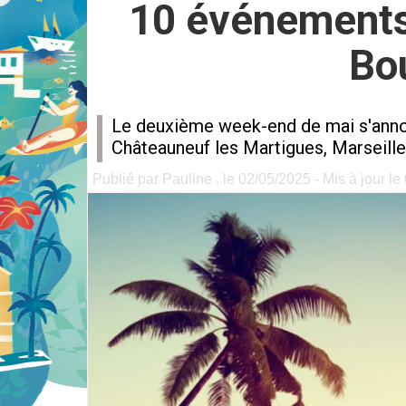
10 événements 
Bo
Le deuxième week-end de mai s'annonc
Châteauneuf les Martigues, Marseille,
Publié par Pauline . le 02/05/2025 - Mis à jour l