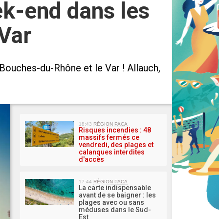
ek-end dans les
Var
Bouches-du-Rhône et le Var ! Allauch,
MA 
18:43
RÉGION PACA
Risques incendies : 48
massifs fermés ce
vendredi, des plages et
calanques interdites
d'accès
17:44
RÉGION PACA
La carte indispensable
avant de se baigner : les
plages avec ou sans
méduses dans le Sud-
Est