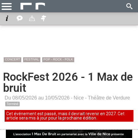
CONCERT
FESTIVAL
POP - ROCK - FOLK
RockFest 2026 - 1 Max de
bruit
Du 08/05/2026 au 10/05/2026 -
Nice
-
Théâtre de Verdure
Terminé
Cet événement est passé, mais il devrait revenir en 2027. Cet
article sera mis à jour pour la prochaine édition.