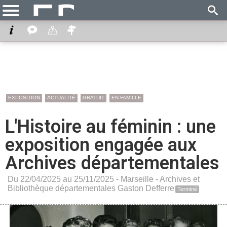
EXPOSITION
ACTUALITÉ
GRATUIT
EN FAMILLE
L'Histoire au féminin : une
exposition engagée aux
Archives départementales
Du 22/04/2025 au 25/11/2025 -
Marseille
-
Archives et
Bibliothèque départementales Gaston Defferre
Terminé