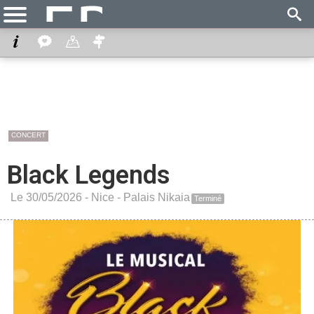
CONCERT
Black Legends
Le 30/05/2026 -
Nice
-
Palais Nikaia
Terminé