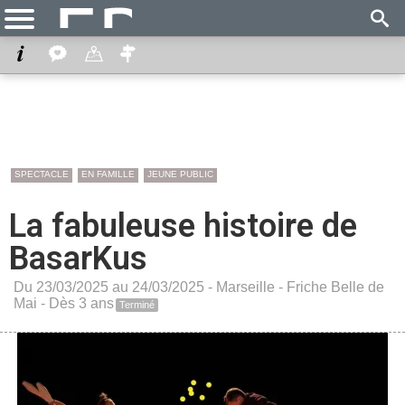
SPECTACLE
EN FAMILLE
JEUNE PUBLIC
La fabuleuse histoire de
BasarKus
Du 23/03/2025 au 24/03/2025 -
Marseille
-
Friche Belle de
Mai
- Dès 3 ans
Terminé