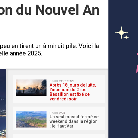
llon du Nouvel An
 en tirent un à minuit pile. Voici la
velle année 2025.
MA 
07/08
CORRENS
Après 18 jours de lutte,
l'incendie du Gros
Bessillon est fixé ce
vendredi soir
07/08
VAR
Un seul massif fermé ce
weekend dans la région
: le Haut Var