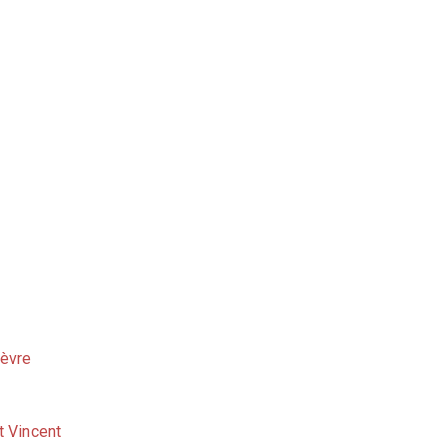
nèvre
t Vincent