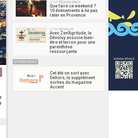
07/08
RÉGION PACA
Que faire ce weekend ?
10 événements à ne pas
rater en Provence
07/08
DEVOLUY
Avec Zen'Agritude, le
Dévoluy associe bien-
être et terroir pour une
parenthèse
ressourçante
SPONSORISÉ
Cet été on sort avec
Dehors, le supplément
sorties du magazine
Accent
e
e