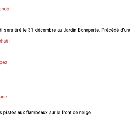
andol
aël sera tiré le 31 décembre au Jardin Bonaparte. Précédé d'un
phaël
opez
iane
s pistes aux flambeaux sur le front de neige.