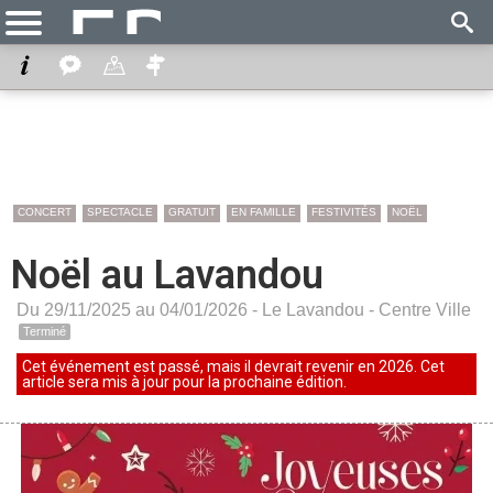
CONCERT
SPECTACLE
GRATUIT
EN FAMILLE
FESTIVITÉS
NOËL
Noël au Lavandou
Du 29/11/2025 au 04/01/2026 -
Le Lavandou
-
Centre Ville
Terminé
Cet événement est passé, mais il devrait revenir en 2026. Cet
article sera mis à jour pour la prochaine édition.