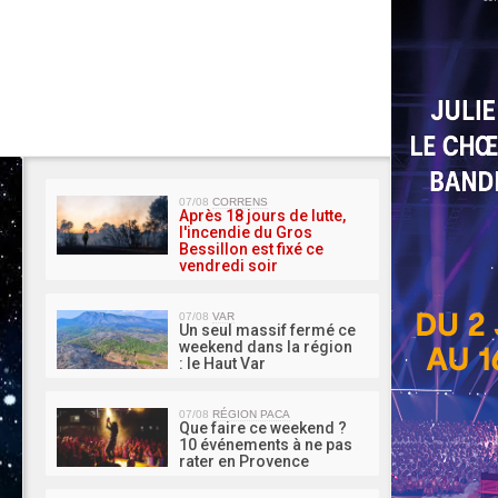
MA 
07/08
CORRENS
Après 18 jours de lutte,
l'incendie du Gros
Bessillon est fixé ce
vendredi soir
07/08
VAR
Un seul massif fermé ce
weekend dans la région
: le Haut Var
07/08
RÉGION PACA
Que faire ce weekend ?
10 événements à ne pas
rater en Provence