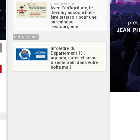
07/08
DEVOLUY
Avec Zen'Agritude, le
Dévoluy associe bien-
être et terroir pour une
parenthèse
ressourçante
SPONSORISÉ
Infolettre du
Département 13 :
agenda, aides et actus
directement dans votre
boîte mail