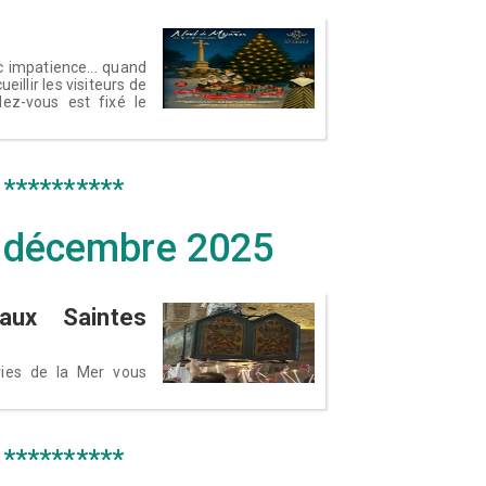
 impatience... quand
llir les visiteurs de
dez-vous est fixé le
**********
 7 décembre 2025
aux Saintes
ries de la Mer vous
**********