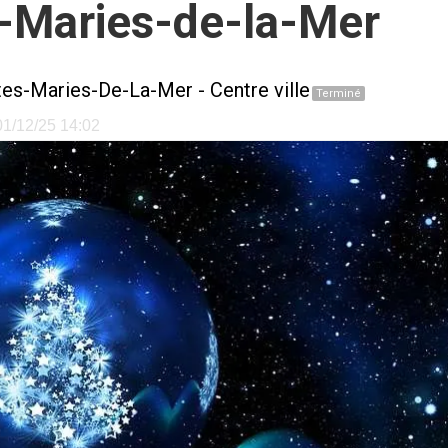
s-Maries-de-la-Mer
tes-Maries-De-La-Mer
-
Centre ville
Terminé
 01/12/25 14:02