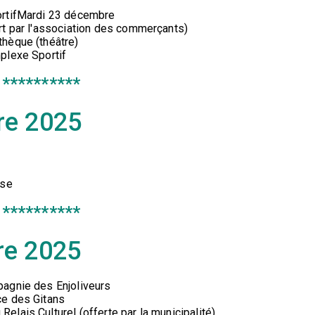
ortifMardi 23 décembre
rt par l'association des commerçants)
hèque (théâtre)
plexe Sportif
**********
re 2025
ise
**********
re 2025
pagnie des Enjoliveurs
ce des Gitans
lais Culturel (offerte par la municipalité)