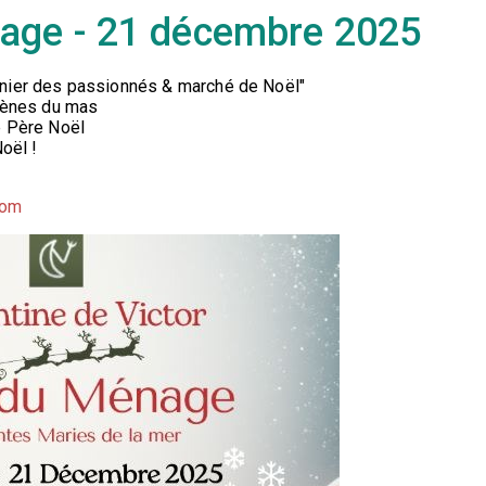
age - 21 décembre 2025
enier des passionnés & marché de Noël"
arènes du mas
e Père Noël
oël !
com