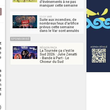
d'événements à ne pas
manquer cette semaine
05/08
VAR
Suite aux incendies, de
nombreux feux d'artifice
prévus cette semaine
dans le Var sont annulés
SPONSORISÉ
t
a
RÉGION PACA
La Tournée ça c'est le
e
Sud 2026 : Julie Zenatti
e
- Bande à Part - Le
Choeur du Sud
a
s
s
n
t
s
)