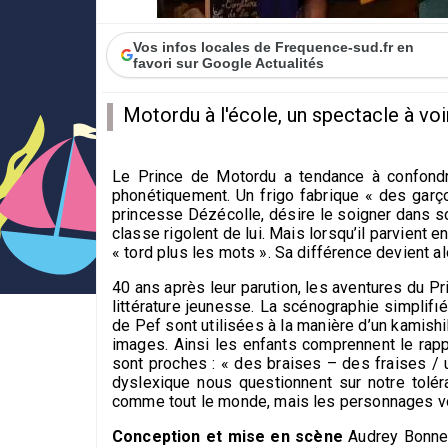
Vos infos locales de Frequence-sud.fr en
favori sur Google Actualités
Motordu à l'école, un spectacle à vo
Le Prince de Motordu a tendance à confondr
phonétiquement. Un frigo fabrique « des garçon
princesse Dézécolle, désire le soigner dans so
classe rigolent de lui. Mais lorsqu’il parvient e
« tord plus les mots ». Sa différence devient al
40 ans après leur parution, les aventures du 
littérature jeunesse. La scénographie simplifı
de Pef sont utilisées à la manière d’un kamishi
images. Ainsi les enfants comprennent le rapp
sont proches : « des braises – des fraises / 
dyslexique nous questionnent sur notre tolé
comme tout le monde, mais les personnages von
Conception et mise en scène
Audrey Bonn