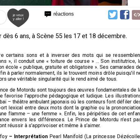
réactions
je veux
y aller !
ir dès 6 ans, à Scène 55 les 17 et 18 décembre.
e certains sons et à inverser des mots qui se ressemblen
s », il conduit une « toiture de course » … Son institutrice, l
n école « publique, gratuite et obligatoire ». Ses camarades d
nfin à parler normalement, ils le trouvent moins drôle puisqu'il n
ors une véritable singularité qui le rend aimé de tous.
Prince de Motordu sont toujours des œuvres fondamentales de l
ée favorise l’approche pédagogique et ludique. Les illustration
baï – théâtre ambulant japonais où les conteurs font défiler de
ort lexical entre deux mots dont la graphie ou la prononciatio
une flamme – une femme ». Enfin, les péripéties de cet enfan
rance envers les différences. Le Prince de Motordu n’est pa
t réussir à s’apprivoiser et même à s’aimer.
efoy
– Interprétation
Pearl Manifold (La princesse Dézécolle