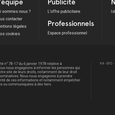
'équipe
Publicité
N
i sommes nous ?
L'offre publicitaire
Is
us contacter
Professionnels
ntions légales
Espace professionnel
fos cookies
é n° 78-17 du 6 janvier 1978 relative à
V.6 - S1C -
, nous nous engageons à informer les personnes qui
re site de leurs droits, notamment de leur droit
s nominatives. Nous nous engageons à prendre
curité de ces informations et notamment empêcher
s ou communiquées à des tiers.