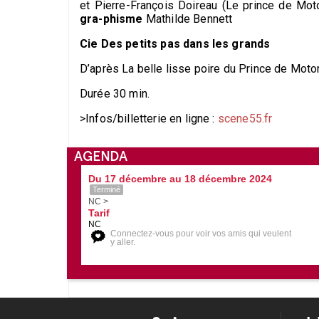
et Pierre-François Doireau (Le prince de Mo
gra-phisme
Mathilde Bennett
Cie Des petits pas dans les grands
D’après La belle lisse poire du Prince de Motor
Durée 30 min.
>Infos/billetterie en ligne :
scene55.fr
AGENDA
Du 17 décembre au 18 décembre 2024
Terminé
NC >
Tarif
NC
Connectez-vous pour voir vos amis qui veulent
y aller.