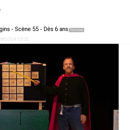
e
gins
-
Scène 55
- Dès 6 ans
Terminé
 28/10/24 15:31