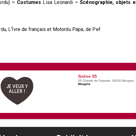
tordu)
– Costumes
Lisa Leonardi
– Scénographie, objets e
du, L’Îvre de français et Motordu Papa, de Pef.
Scène 55
55 Chemin de Faissole, 06250 Mougins
Mougins
JE VEUX Y
ALLER !