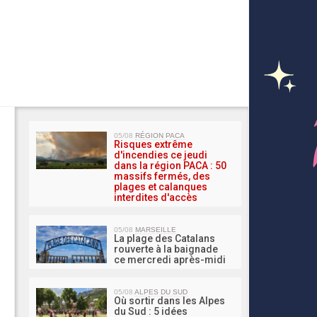
MA 
05/08
RÉGION PACA
Risques extrême
d'incendies ce jeudi
dans la région PACA : 50
massifs fermés, des
plages et calanques
interdites d'accès
05/08
MARSEILLE
La plage des Catalans
rouverte à la baignade
ce mercredi après-midi
05/08
ALPES DU SUD
Où sortir dans les Alpes
du Sud : 5 idées