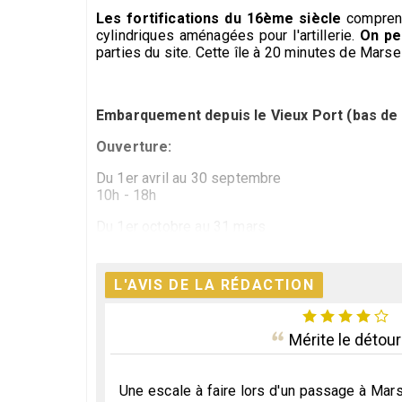
Les fortifications du 16ème siècle
comprenne
cylindriques aménagées pour l'artillerie.
On pe
parties du site. Cette île à 20 minutes de Marse
Embarquement depuis le Vieux Port (bas de 
Ouverture:
Du 1er avril au 30 septembre
10h - 18h
Du 1er octobre au 31 mars
10h - 17h
Fermé les lundis
L'AVIS DE LA RÉDACTION
Attention : en cas d'intempéries, le château d'If 
Fermeture les 1er janvier, 1er mai et 25 décemb
Mérite le détou
Escapade sur les îles du Frioul
Formé de deux îles autrefois séparées par la mer,
offre aux visiteurs des grandes richesses. 
Une escale à faire lors d'un passage à Mars
sirènes, Ratonneau et Pomègues