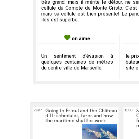
très grand, mais il mérite le détour, ne se
cellule du Compte de Monte-Cristo. C'est 
mais sa cellule est bien présente! Le pan
Les tarifs pour accéder au Chât
îles est superbe.
Attention:
les jours de vent et notamment d
ne permet un accès par temps de mer calme
on aime
ouvert ou pas.
Plein tarif :
7 €
Un sentiment d'évasion à
le pri
Groupes adultes :
5,5 €
(à partir de 20 per
quelques centaines de mètres
batea
Groupes scolaires :
40 €
du centre ville de Marseille.
site e
Ticket à régler une fois arrivé sur l'île.
Non i
GRATUITÉS
Moins de 18 ans (en famille et hors groupe
18-25 ans (ressortissants de l’Union Europé
Personne handicapée et son accompagnate
Demandeur d’emploi, sur présentation d’une
Going to Frioul and the Château
S
29/07
11/06
Carte Culture - Carte ICOM - Pass Educatio
d'If: schedules, fares and how
C
the maritime shuttles work
f
m
Se rendre au Frioul et au C
horaires, tarifs et foncti