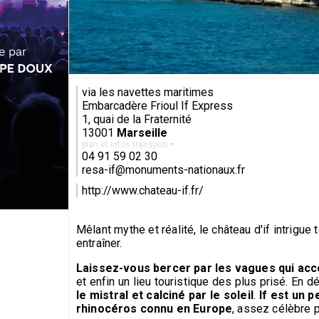
via les navettes maritimes
Embarcadère Frioul If Express
1, quai de la Fraternité
13001
Marseille
plan et infos transport
04 91 59 02 30
resa-if@monuments-nationaux.fr
http://www.chateau-if.fr/
Mêlant mythe et réalité, le château d'if intrigu
entraîner.
Laissez-vous bercer par les vagues qui ac
et enfin un lieu touristique des plus prisé. En déb
le mistral et calciné par le soleil
.
If est un p
rhinocéros connu en Europe
, assez célèbre p