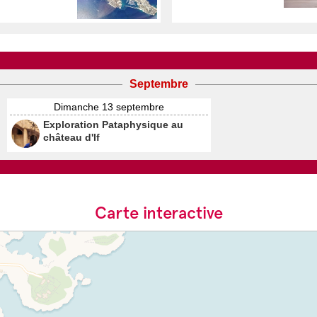
 il faut prendre une
es informations pour
Septembre
écembre
Dimanche 13 septembre
Exploration Pataphysique au
château d'If
Carte interactive