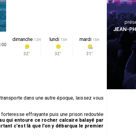
dimanche
lundi
mardi
12H
15H
15H
8:00
32°
32°
31°
us transporte dans une autre époque, laissez vous
e forteresse effrayante puis une prison redoutée
eau qui entoure ce rocher calcaire balayé par
urtant c'est là que l'on y débarqua le premier