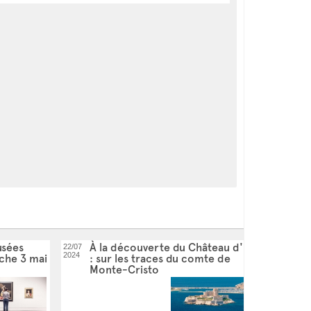
fet, le petit quai est très exposé aux vagues et
es maritimes et du Château d'If si l'accès est
 l’Union Européenne)
usées
À la découverte du Château d'If
22/07
2024
nche 3 mai
: sur les traces du comte de
Monte-Cristo