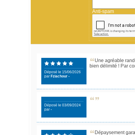
Anti-spam
Une agréable randon
bien délimité ! Par c
Déposé le 15/06/2026
par
Fziachour -
Déposé le 03/09/2024
par
-
Dépaysement garan