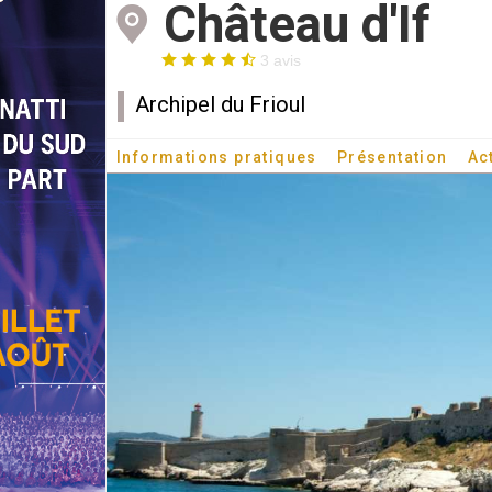
Château d'If
3 avis
Archipel du Frioul
Informations pratiques
Présentation
Ac