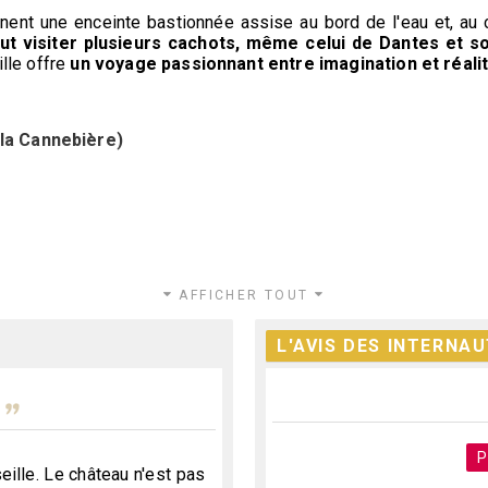
nt une enceinte bastionnée assise au bord de l'eau et, au ce
ut visiter plusieurs cachots, même celui de Dantes et s
ille offre
un voyage passionnant entre imagination et réalit
la Cannebière)
AFFICHER TOUT
L'AVIS DES INTERNA
n'est pas ouvert.
re.
r
 l'archipel du Frioul
Petit tour des deux
eille. Le château n'est pas