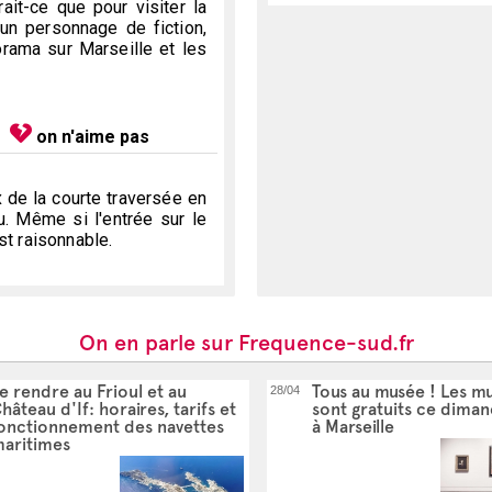
rait-ce que pour visiter la
un personnage de fiction,
orama sur Marseille et les
eau d'If
u mistral, il n'y a pas de liaison vers le Château d'If.
En ef
. Il est donc important de vérifier sur le site des compagni
on n'aime pas
x de la courte traversée en
sonnes)
u. Même si l'entrée sur le
st raisonnable.
nclus avec la traversée maritime.
s scolaires)
enne et résidents réguliers non-européens sur le territoire de
On en parle sur Frequence-sud.fr
ur
 attestation de moins de 6 mois
e rendre au Frioul et au
Tous au musée ! Les m
28/04
n
hâteau d'If: horaires, tarifs et
sont gratuits ce dima
onctionnement des navettes
à Marseille
aritimes
hâteau d'If:
onnement des