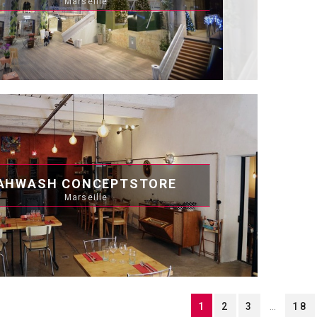
Marseille
AHWASH CONCEPTSTORE
Marseille
1
2
3
18
...