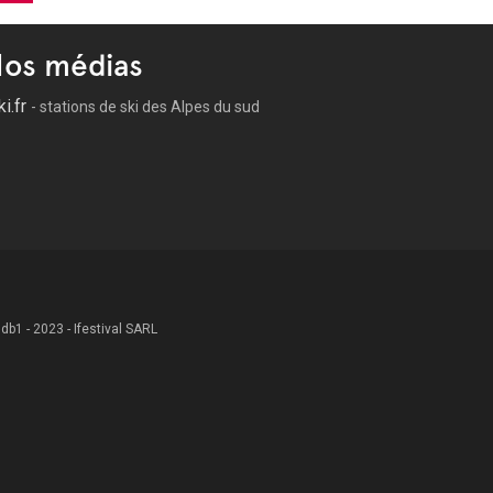
os médias
ki.fr
- stations de ski des Alpes du sud
 .db1 - 2023 - Ifestival SARL