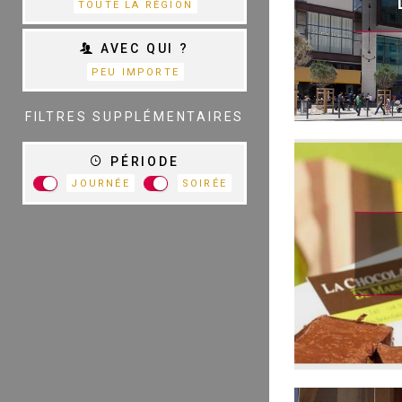
TOUTE LA RÉGION
AVEC QUI ?
PEU IMPORTE
TOUTES LES
CATÉGORIES
FILTRES SUPPLÉMENTAIRES
PÉRIODE
JOURNÉE
SOIRÉE
R