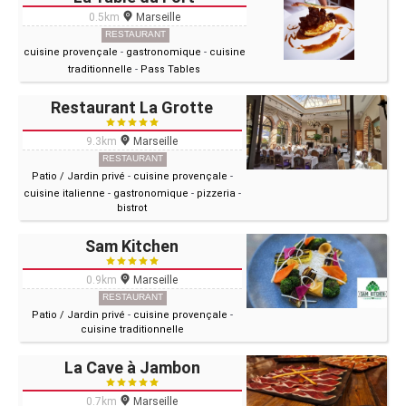
0.5km
Marseille
RESTAURANT
cuisine provençale
-
gastronomique
-
cuisine
traditionnelle
-
Pass Tables
Restaurant La Grotte
9.3km
Marseille
RESTAURANT
Patio / Jardin privé
-
cuisine provençale
-
cuisine italienne
-
gastronomique
-
pizzeria
-
bistrot
Sam Kitchen
0.9km
Marseille
RESTAURANT
Patio / Jardin privé
-
cuisine provençale
-
cuisine traditionnelle
La Cave à Jambon
0.7km
Marseille