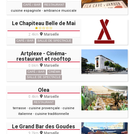
CAFÉ / BAR
RESTAURANT
cuisine espagnole
-
ambiance musicale
Le Chapiteau Belle de Mai
2.4km
Marseille
CAFÉ / BAR
SALLE DE SPECTACLE
Artplexe - Cinéma-
restaurant et rooftop
0.6km
Marseille
CAFÉ / BAR
CINÉMA
SALLE DE SPECTACLE
Olea
0.4km
Marseille
RESTAURANT
terrasse
-
cuisine provençale
-
cuisine
italienne
-
cuisine traditionnelle
Le Grand Bar des Goudes
9.2km
Marseille