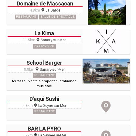
Domaine de Massacan
4.8km
La Garde
RESTAURANT
SALLE DE SPECTACLE
La Kima
11.5km
Sanary-sur-Mer
RESTAURANT
School Burger
8.8km
Sanary-sur-Mer
RESTAURANT
terrasse
-
Vente à emporter
-
ambiance
musicale
D'aqui Sushi
4.8km
La Seyne-sur-Mer
RESTAURANT
BAR LA PYRO
3.7km
La Seyne-sur-Mer