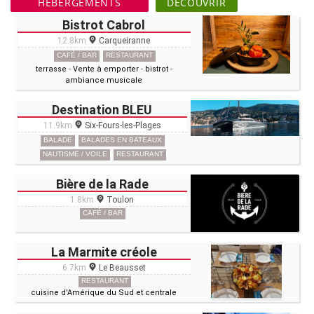
HÉBERGEMENTS
DÉCOUVRIR
Bistrot Cabrol
12.8km
Carqueiranne
CAFÉ / BAR
RESTAURANT
terrasse
-
Vente à emporter
-
bistrot
-
ambiance musicale
Destination BLEU
11.9km
Six-Fours-les-Plages
BALADE
BALADES EN BATEAUX
NAUTISME / VOILE
RESTAURANT
Bière de la Rade
1.8km
Toulon
CAFÉ / BAR
La Marmite créole
6.7km
Le Beausset
RESTAURANT
cuisine d'Amérique du Sud et centrale