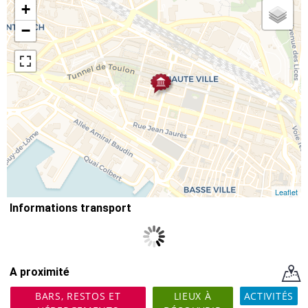
+
−
Leaflet
Informations transport
A proximité
BARS, RESTOS ET
LIEUX À
ACTIVITÉS