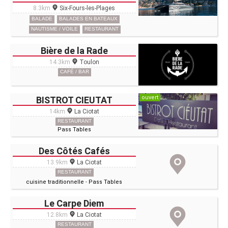
8.3km
Six-Fours-les-Plages
BALADE
BALADES EN BATEAUX
NAUTISME / VOILE
RESTAURANT
Bière de la Rade
14.3km
Toulon
CAFÉ / BAR
ouvert
BISTROT CIEUTAT
14km
La Ciotat
RESTAURANT
Pass Tables
Des Côtés Cafés
13.9km
La Ciotat
RESTAURANT
cuisine traditionnelle
-
Pass Tables
Le Carpe Diem
12.8km
La Ciotat
RESTAURANT