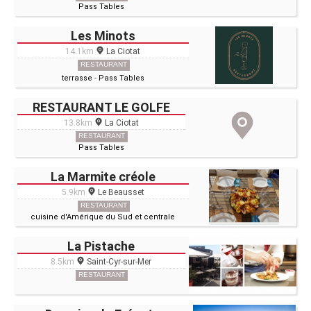
Pass Tables
Les Minots
14.1km
La Ciotat
RESTAURANT
terrasse
-
Pass Tables
RESTAURANT LE GOLFE
13.8km
La Ciotat
RESTAURANT
Pass Tables
La Marmite créole
5.9km
Le Beausset
RESTAURANT
cuisine d'Amérique du Sud et centrale
La Pistache
8.5km
Saint-Cyr-sur-Mer
RESTAURANT