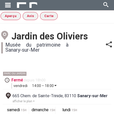
Aperçu
Avis
Carte
Jardin des Oliviers
Musée du patrimoine à
Sanary-sur-Mer
PARC OU JARDIN
Fermé
depuis 18h00
vendredi
14:00 – 18:00
665 Chem. de Sainte-Trinide, 83110
Sanary-sur-Mer
afficher le plan
samedi
dimanche
lundi
15H
15H
15H